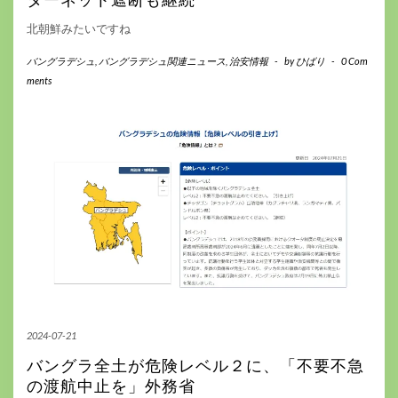
ターネット遮断も継続
北朝鮮みたいですね
バングラデシュ
,
バングラデシュ関連ニュース
,
治安情報
-
by
ひばり
-
0 Com
ments
2024-07-21
バングラ全土が危険レベル２に、「不要不急
の渡航中止を」外務省