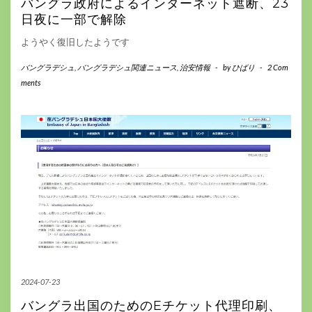
バングラ政府によるインターネット遮断、23
日夜に一部で解除
ようやく復旧したようです
バングラデシュ
,
バングラデシュ関連ニュース
,
治安情報
-
by
ひばり
-
2 Com
ments
2024-07-23
バングラ出国のためのEチケット代理印刷、