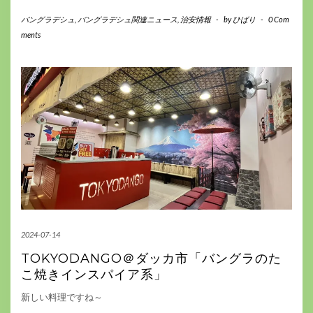
バングラデシュ
,
バングラデシュ関連ニュース
,
治安情報
-
by
ひばり
-
0 Com
ments
2024-07-14
TOKYODANGO＠ダッカ市「バングラのた
こ焼きインスパイア系」
新しい料理ですね～