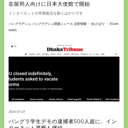
在留邦人向けに日本大使館で開始
インターネットの早期復活を願うばかりです
バングラデシュ
,
バングラデシュ関連ニュース
,
治安情報
-
by
ひばり
-
0 Com
ments
2024-07-23
バングラ学生デモの逮捕者500人超に、イン