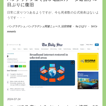
日ぶりに復旧
日常に戻りつつあるようですが、今も死者数の公式発表はないよ
うです・・・
バングラデシュ
,
バングラデシュ関連ニュース
,
治安情報
-
by
ひばり
-
16 Co
mments
2024-07-24