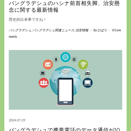
バングラデシュのハシナ前首相失脚、治安懸
念に関する最新情報
歴史的出来事ですね！
バングラデシュ
,
バングラデシュ関連ニュース
,
治安情報
-
by
ひばり
-
0 Com
ments
2024-07-29
バングラデシュで携帯電話のデータ通信が10