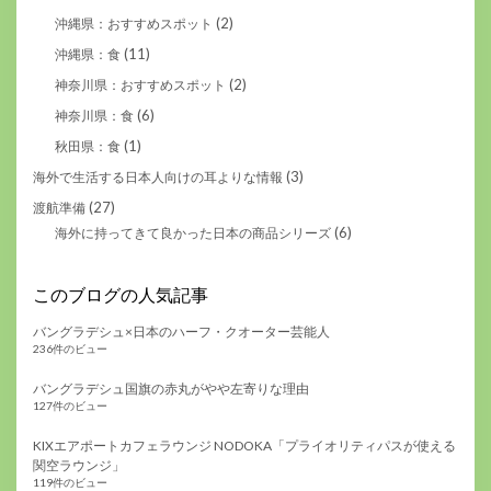
(2)
沖縄県：おすすめスポット
(11)
沖縄県：食
(2)
神奈川県：おすすめスポット
(6)
神奈川県：食
(1)
秋田県：食
(3)
海外で生活する日本人向けの耳よりな情報
(27)
渡航準備
(6)
海外に持ってきて良かった日本の商品シリーズ
このブログの人気記事
バングラデシュ×日本のハーフ・クオーター芸能人
236件のビュー
バングラデシュ国旗の赤丸がやや左寄りな理由
127件のビュー
KIXエアポートカフェラウンジ NODOKA「プライオリティパスが使える
関空ラウンジ」
119件のビュー