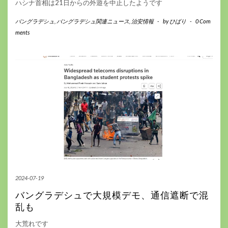
ハシナ首相は21日からの外遊を中止したようです
バングラデシュ
,
バングラデシュ関連ニュース
,
治安情報
-
by
ひばり
-
0 Com
ments
2024-07-19
バングラデシュで大規模デモ、通信遮断で混
乱も
大荒れです