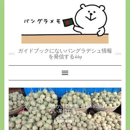
S
k
i
p
t
o
c
o
n
t
ガイドブックにないバングラデシュ情報
e
を発信するblog
n
t
Toggle Navigation
ダッカでよく見かける光景－得体の知れ
ない果物たち－
0 COMMENTS