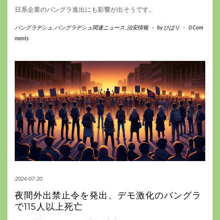
日系企業のバングラ進出にも影響が出そうです。
バングラデシュ
,
バングラデシュ関連ニュース
,
治安情報
-
by
ひばり
-
0 Com
ments
2024-07-20
夜間外出禁止令を発出、デモ激化のバングラ
で115人以上死亡