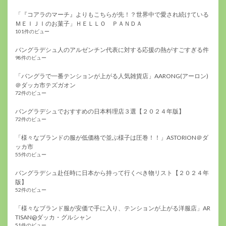
「『コアラのマーチ』よりもこちらが先！？世界中で愛され続けている
ＭＥＩＪＩのお菓子」ＨＥＬＬＯ ＰＡＮＤＡ
101件のビュー
バングラデシュ人のアルゼンチン代表に対する応援の熱がすごすぎる件
98件のビュー
「バングラで一番テンションが上がる人気雑貨店」AARONG(アーロン)
＠ダッカ市テズガオン
72件のビュー
バングラデシュでおすすめの日本料理店３選【２０２４年版】
72件のビュー
「様々なブランドの服が低価格で並ぶ様子は圧巻！！」ASTORION＠ダ
ッカ市
55件のビュー
バングラデシュ赴任時に日本から持って行くべき物リスト【２０２４年
版】
52件のビュー
「様々なブランド服が安価で手に入り、テンションが上がる洋服店」AR
TISAN@ダッカ・グルシャン
51件のビュー