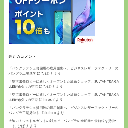
最近のコメント
「バングラデシュ貧困層の雇用創出へ」ビジネスレザーファクトリーの
に
ひばり
より
バングラ工場見学
「空港出発ロビーに新しくオープンした紅茶ショップ」SULTAN TEA GA
に
ひばり
より
LLERY@ダッカ空港
「空港出発ロビーに新しくオープンした紅茶ショップ」SULTAN TEA GA
に
hiroshi
より
LLERY@ダッカ空港
「バングラデシュ貧困層の雇用創出へ」ビジネスレザーファクトリーの
に
Takahiro
より
バングラ工場見学
大迫力！ショドルガットの対岸で、バングラの造船業の最前線を見学!!
に
ひばり
より