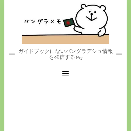
S
k
i
p
t
o
c
o
n
t
ガイドブックにないバングラデシュ情報
e
を発信するblog
n
t
Toggle Navigation