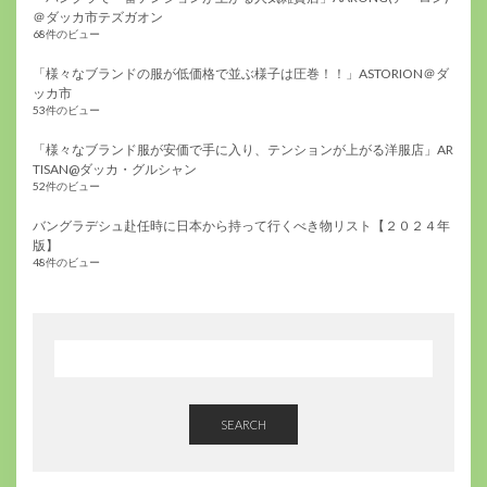
＠ダッカ市テズガオン
68件のビュー
「様々なブランドの服が低価格で並ぶ様子は圧巻！！」ASTORION＠ダ
ッカ市
53件のビュー
「様々なブランド服が安価で手に入り、テンションが上がる洋服店」AR
TISAN@ダッカ・グルシャン
52件のビュー
バングラデシュ赴任時に日本から持って行くべき物リスト【２０２４年
版】
48件のビュー
SEARCH