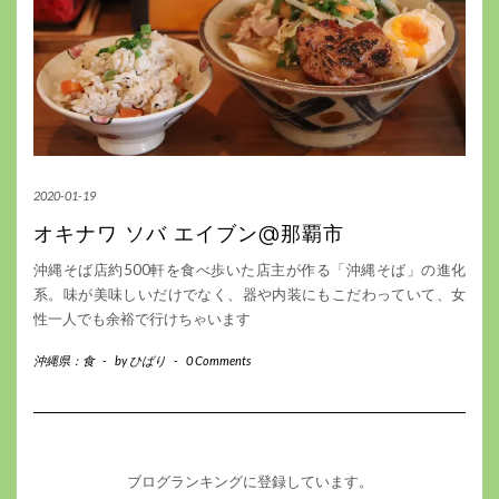
2020-01-19
オキナワ ソバ エイブン@那覇市
沖縄そば店約500軒を食べ歩いた店主が作る「沖縄そば」の進化
系。味が美味しいだけでなく、器や内装にもこだわっていて、女
性一人でも余裕で行けちゃいます
沖縄県：食
-
by
ひばり
-
0 Comments
ブログランキングに登録しています。