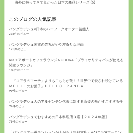
(6)
海外に持ってきて良かった日本の商品シリーズ
このブログの人気記事
バングラデシュ×日本のハーフ・クオーター芸能人
235件のビュー
バングラデシュ国旗の赤丸がやや左寄りな理由
125件のビュー
KIXエアポートカフェラウンジ NODOKA「プライオリティパスが使える
関空ラウンジ」
118件のビュー
「『コアラのマーチ』よりもこちらが先！？世界中で愛され続けている
ＭＥＩＪＩのお菓子」ＨＥＬＬＯ ＰＡＮＤＡ
99件のビュー
バングラデシュ人のアルゼンチン代表に対する応援の熱がすごすぎる件
94件のビュー
バングラデシュでおすすめの日本料理店３選【２０２４年版】
73件のビュー
「バングラで一番テンションが上がる人気雑貨店」AARONG(アーロン)