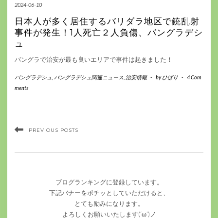
2024-06-10
日本人が多く居住するバリダラ地区で銃乱射
事件が発生！1人死亡２人負傷、バングラデシ
ュ
バングラで治安が最も良いエリアで事件は起きました！
バングラデシュ
,
バングラデシュ関連ニュース
,
治安情報
-
by
ひばり
-
4 Com
ments
PREVIOUS POSTS
ブログランキングに登録しています。
下記バナーをポチッとしていただけると、
とても励みになります。
よろしくお願いいたします(‘ω’)ノ