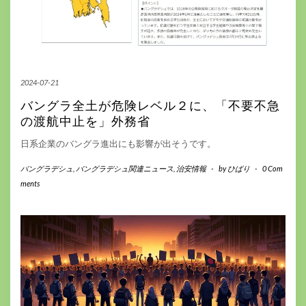
2024-07-21
バングラ全土が危険レベル２に、「不要不急
の渡航中止を」外務省
日系企業のバングラ進出にも影響が出そうです。
バングラデシュ
,
バングラデシュ関連ニュース
,
治安情報
-
by
ひばり
-
0 Com
ments