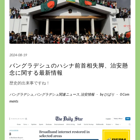
2024-08-19
バングラデシュのハシナ前首相失脚、治安懸
念に関する最新情報
歴史的出来事ですね！
バングラデシュ
,
バングラデシュ関連ニュース
,
治安情報
-
by
ひばり
-
0 Com
ments