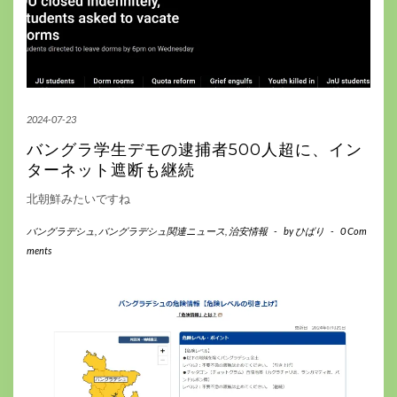
2024-07-23
バングラ学生デモの逮捕者500人超に、イン
ターネット遮断も継続
北朝鮮みたいですね
バングラデシュ
,
バングラデシュ関連ニュース
,
治安情報
-
by
ひばり
-
0 Com
ments