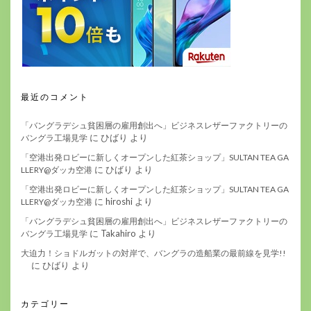
最近のコメント
「バングラデシュ貧困層の雇用創出へ」ビジネスレザーファクトリーの
に
ひばり
より
バングラ工場見学
「空港出発ロビーに新しくオープンした紅茶ショップ」SULTAN TEA GA
に
ひばり
より
LLERY@ダッカ空港
「空港出発ロビーに新しくオープンした紅茶ショップ」SULTAN TEA GA
に
hiroshi
より
LLERY@ダッカ空港
「バングラデシュ貧困層の雇用創出へ」ビジネスレザーファクトリーの
に
Takahiro
より
バングラ工場見学
大迫力！ショドルガットの対岸で、バングラの造船業の最前線を見学!!
に
ひばり
より
カテゴリー