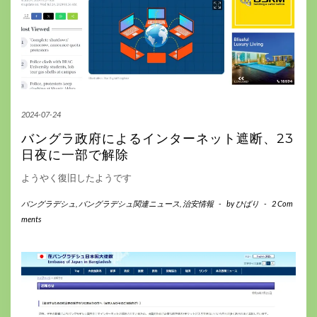
2024-07-24
バングラ政府によるインターネット遮断、23
日夜に一部で解除
ようやく復旧したようです
バングラデシュ
,
バングラデシュ関連ニュース
,
治安情報
-
by
ひばり
-
2 Com
ments