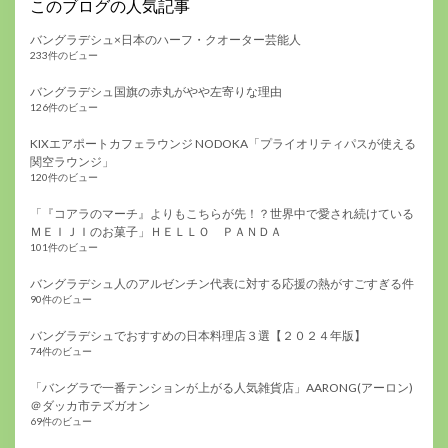
このブログの人気記事
バングラデシュ×日本のハーフ・クオーター芸能人
233件のビュー
バングラデシュ国旗の赤丸がやや左寄りな理由
126件のビュー
KIXエアポートカフェラウンジ NODOKA「プライオリティパスが使える
関空ラウンジ」
120件のビュー
「『コアラのマーチ』よりもこちらが先！？世界中で愛され続けている
ＭＥＩＪＩのお菓子」ＨＥＬＬＯ ＰＡＮＤＡ
101件のビュー
バングラデシュ人のアルゼンチン代表に対する応援の熱がすごすぎる件
90件のビュー
バングラデシュでおすすめの日本料理店３選【２０２４年版】
74件のビュー
「バングラで一番テンションが上がる人気雑貨店」AARONG(アーロン)
＠ダッカ市テズガオン
69件のビュー