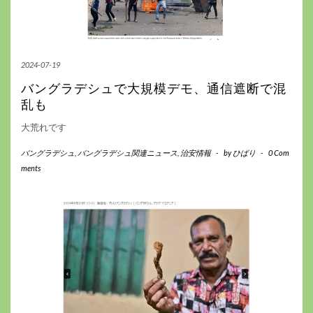
2024-07-19
バングラデシュで大規模デモ、通信遮断で混
乱も
大荒れです
バングラデシュ
,
バングラデシュ関連ニュース
,
治安情報
-
by
ひばり
-
0 Com
ments