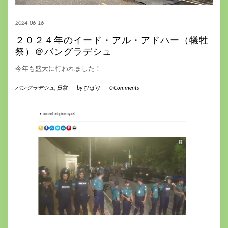
2024-06-16
２０２４年のイード・アル・アドハー（犠牲
祭）＠バングラデシュ
今年も盛大に行われました！
バングラデシュ
,
日常
-
by
ひばり
-
0 Comments