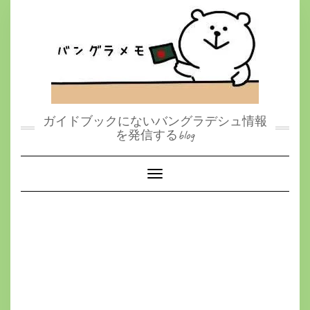
S
k
i
p
t
o
c
o
n
t
ガイドブックにないバングラデシュ情報
e
を発信するblog
n
t
Toggle Navigation