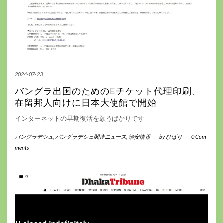
2024-07-23
バングラ出国のためのEチケット代理印刷、
在留邦人向けに日本大使館で開始
インターネットの早期復活を願うばかりです
バングラデシュ
,
バングラデシュ関連ニュース
,
治安情報
-
by
ひばり
-
0 Com
ments