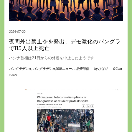
2024-07-20
夜間外出禁止令を発出、デモ激化のバングラ
で115人以上死亡
ハシナ首相は21日からの外遊を中止したようです
バングラデシュ
,
バングラデシュ関連ニュース
,
治安情報
-
by
ひばり
-
0 Com
ments