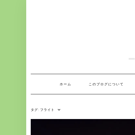
S
k
i
p
t
o
c
o
n
t
e
n
t
ホーム
このブログについて
タグ:
フライト