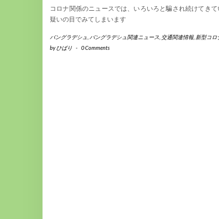
コロナ関係のニュースでは、いろいろと騙され続けてきて
疑いの目でみてしまいます
バングラデシュ
,
バングラデシュ関連ニュース
,
交通関連情報
,
新型コロ
by
ひばり
-
0 Comments