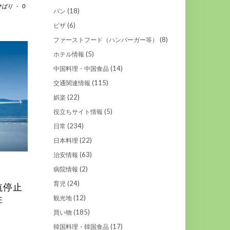
ひばり
-
0
(18)
パン
(6)
ピザ
(8)
ファーストフード（ハンバーガー等）
(5)
ホテル情報
(14)
中国料理・中国食品
(115)
交通関連情報
(22)
娯楽
(5)
役立ちサイト情報
(234)
日常
(22)
日本料理
(63)
治安情報
(2)
病院情報
(24)
育児
航停止
(12)
性
観光地
(185)
買い物
(17)
韓国料理・韓国食品