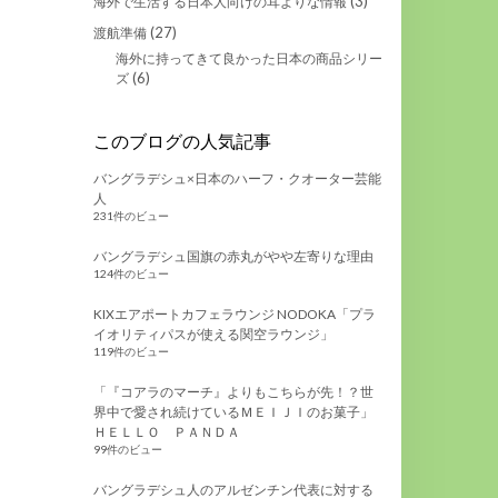
(3)
海外で生活する日本人向けの耳よりな情報
(27)
渡航準備
海外に持ってきて良かった日本の商品シリー
(6)
ズ
このブログの人気記事
バングラデシュ×日本のハーフ・クオーター芸能
人
231件のビュー
バングラデシュ国旗の赤丸がやや左寄りな理由
124件のビュー
KIXエアポートカフェラウンジ NODOKA「プラ
イオリティパスが使える関空ラウンジ」
119件のビュー
「『コアラのマーチ』よりもこちらが先！？世
界中で愛され続けているＭＥＩＪＩのお菓子」
ＨＥＬＬＯ ＰＡＮＤＡ
99件のビュー
バングラデシュ人のアルゼンチン代表に対する