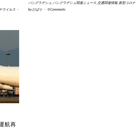
バングラデシュ
,
バングラデシュ関連ニュース
,
交通関連情報
,
新型コロナ
ナウイルス
-
by
ひばり
-
0 Comments
運航再