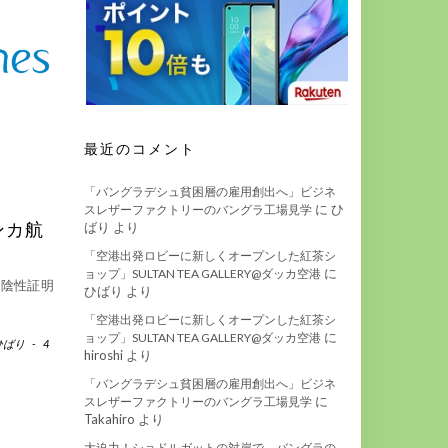
最近のコメント
「バングラデシュ貧困層の雇用創出へ」ビジネ
に
ひ
スレザーファクトリーのバングラ工場見学
ばり
より
ンカ航
「空港出発ロビーに新しくオープンした紅茶シ
に
ョップ」SULTAN TEA GALLERY@ダッカ空港
ス陰性証明
ひばり
より
「空港出発ロビーに新しくオープンした紅茶シ
に
ョップ」SULTAN TEA GALLERY@ダッカ空港
ひばり
-
4
hiroshi
より
「バングラデシュ貧困層の雇用創出へ」ビジネ
に
スレザーファクトリーのバングラ工場見学
Takahiro
より
大迫力！ショドルガットの対岸で、バングラの