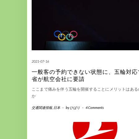
2021-07-16
一般客の予約できない状態に、五輪対応
省が航空会社に要請
ここまで痛みを伴う五輪を開催することにメリットはある
か
交通関連情報
,
日本
-
by
ひばり
-
4 Comments