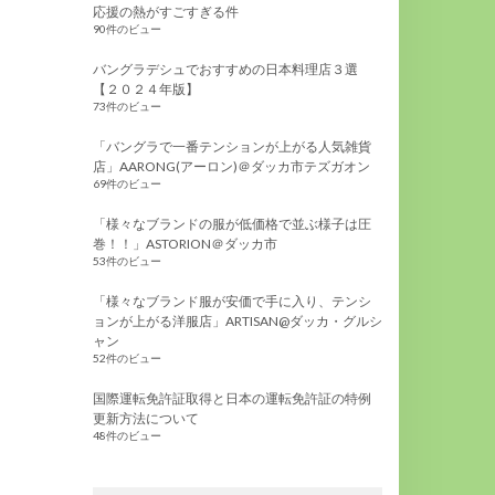
応援の熱がすごすぎる件
90件のビュー
バングラデシュでおすすめの日本料理店３選
【２０２４年版】
73件のビュー
「バングラで一番テンションが上がる人気雑貨
店」AARONG(アーロン)＠ダッカ市テズガオン
69件のビュー
「様々なブランドの服が低価格で並ぶ様子は圧
巻！！」ASTORION＠ダッカ市
53件のビュー
「様々なブランド服が安価で手に入り、テンシ
ョンが上がる洋服店」ARTISAN@ダッカ・グルシ
ャン
52件のビュー
国際運転免許証取得と日本の運転免許証の特例
更新方法について
48件のビュー