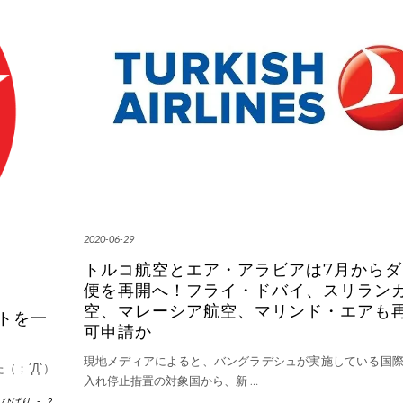
2020-06-29
トルコ航空とエア・アラビアは7月からダ
便を再開へ！フライ・ドバイ、スリラン
空、マレーシア航空、マリンド・エアも
トを一
可申請か
現地メディアによると、バングラデシュが実施している国
；´Д`）
入れ停止措置の対象国から、新
…
y
ひばり
-
2