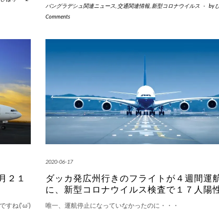
バングラデシュ関連ニュース
,
交通関連情報
,
新型コロナウイルス
-
by
Comments
2020-06-17
月２１
ダッカ発広州行きのフライトが４週間運
に、新型コロナウイルス検査で１７人陽
ね(‘ω’)
唯一、運航停止になっていなかったのに・・・