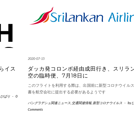
2020-07-15
らイス
ダッカ発コロンボ経由成田行き、スリラ
空の臨時便、7月18日に
。
このフライトを利用する際は、出国前に新型コロナウイル
書を航空会社に提出する必要があるようです
y
ひばり
-
0
バングラデシュ関連ニュース
,
交通関連情報
,
新型コロナウイルス
-
by
Comments