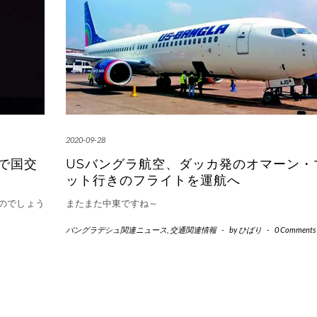
2020-09-28
で国交
USバングラ航空、ダッカ発のオマーン・
ット行きのフライトを運航へ
のでしょう
またまた中東ですね～
バングラデシュ関連ニュース
,
交通関連情報
-
by
ひばり
-
0 Comments