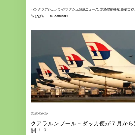
バングラデシュ
,
バングラデシュ関連ニュース
,
交通関連情報
,
新型コロ
by
ひばり
-
0 Comments
2020-06-16
クアラルンプール－ダッカ便が７月から
開！？