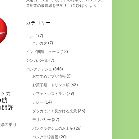
に
ひばり
より
造船業の最前線を見学!!
カテゴリー
(7)
インド
(7)
コルカタ
(13)
インド関連ニュース
(7)
シンガポール
(848)
バングラデシュ
(5)
おすすめアプリ情報
(68)
お菓子類・ドリンク類
ッカ
(79)
カフェ・レストラン
カ航
(14)
カレー
再開許
(36)
ダッカでよく見かける光景
(37)
デリバリー
際線の乗り
(26)
バングラデシュのお土産
(20)
バングラ珍百景