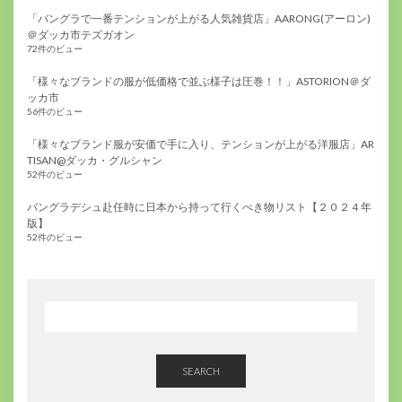
「バングラで一番テンションが上がる人気雑貨店」AARONG(アーロン)
＠ダッカ市テズガオン
72件のビュー
「様々なブランドの服が低価格で並ぶ様子は圧巻！！」ASTORION＠ダ
ッカ市
56件のビュー
「様々なブランド服が安価で手に入り、テンションが上がる洋服店」AR
TISAN@ダッカ・グルシャン
52件のビュー
バングラデシュ赴任時に日本から持って行くべき物リスト【２０２４年
版】
52件のビュー
SEARCH