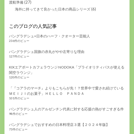
(27)
渡航準備
(6)
海外に持ってきて良かった日本の商品シリーズ
このブログの人気記事
バングラデシュ×日本のハーフ・クオーター芸能人
236件のビュー
バングラデシュ国旗の赤丸がやや左寄りな理由
127件のビュー
KIXエアポートカフェラウンジ NODOKA「プライオリティパスが使える
関空ラウンジ」
120件のビュー
「『コアラのマーチ』よりもこちらが先！？世界中で愛され続けている
ＭＥＩＪＩのお菓子」ＨＥＬＬＯ ＰＡＮＤＡ
101件のビュー
バングラデシュ人のアルゼンチン代表に対する応援の熱がすごすぎる件
98件のビュー
バングラデシュでおすすめの日本料理店３選【２０２４年版】
73件のビュー