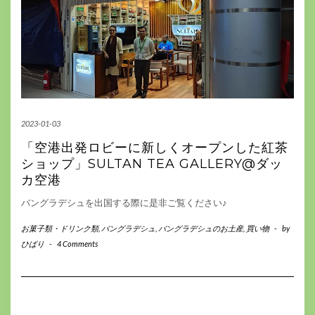
2023-01-03
「空港出発ロビーに新しくオープンした紅茶
ショップ」SULTAN TEA GALLERY@ダッ
カ空港
バングラデシュを出国する際に是非ご覧ください♪
お菓子類・ドリンク類
,
バングラデシュ
,
バングラデシュのお土産
,
買い物
-
by
ひばり
-
4 Comments