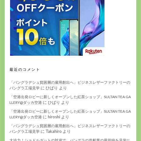
最近のコメント
「バングラデシュ貧困層の雇用創出へ」ビジネスレザーファクトリーの
に
ひばり
より
バングラ工場見学
「空港出発ロビーに新しくオープンした紅茶ショップ」SULTAN TEA GA
に
ひばり
より
LLERY@ダッカ空港
「空港出発ロビーに新しくオープンした紅茶ショップ」SULTAN TEA GA
に
hiroshi
より
LLERY@ダッカ空港
「バングラデシュ貧困層の雇用創出へ」ビジネスレザーファクトリーの
に
Takahiro
より
バングラ工場見学
大迫力！ショドルガットの対岸で、バングラの造船業の最前線を見学!!