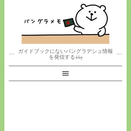
S
k
i
p
t
o
c
o
n
t
ガイドブックにないバングラデシュ情報
e
を発信するblog
n
t
Toggle Navigation