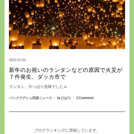
2022-01-02
新年のお祝いのランタンなどの原因で火災が
７件発生、ダッカ市で
ランタン、やっぱり危険でしたｗ
バングラデシュ関連ニュース
-
by
ひばり
-
2 Comments
ブログランキングに登録しています。