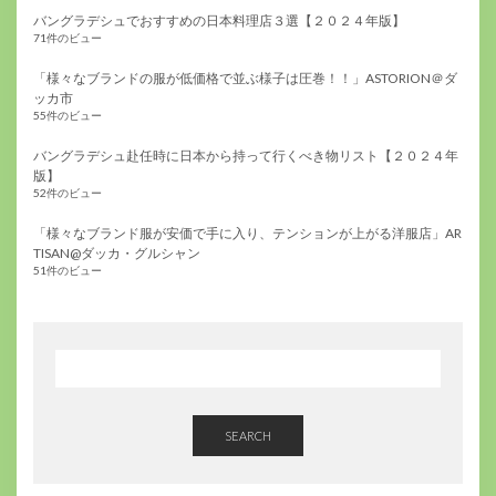
バングラデシュでおすすめの日本料理店３選【２０２４年版】
71件のビュー
「様々なブランドの服が低価格で並ぶ様子は圧巻！！」ASTORION＠ダ
ッカ市
55件のビュー
バングラデシュ赴任時に日本から持って行くべき物リスト【２０２４年
版】
52件のビュー
「様々なブランド服が安価で手に入り、テンションが上がる洋服店」AR
TISAN@ダッカ・グルシャン
51件のビュー
SEARCH