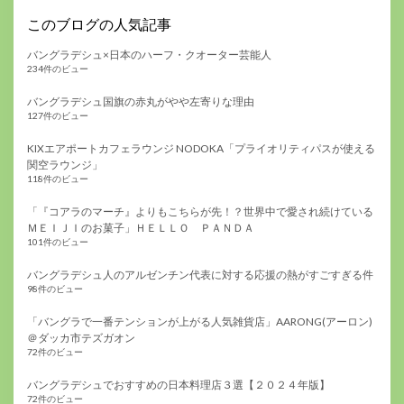
このブログの人気記事
バングラデシュ×日本のハーフ・クオーター芸能人
234件のビュー
バングラデシュ国旗の赤丸がやや左寄りな理由
127件のビュー
KIXエアポートカフェラウンジ NODOKA「プライオリティパスが使える
関空ラウンジ」
118件のビュー
「『コアラのマーチ』よりもこちらが先！？世界中で愛され続けている
ＭＥＩＪＩのお菓子」ＨＥＬＬＯ ＰＡＮＤＡ
101件のビュー
バングラデシュ人のアルゼンチン代表に対する応援の熱がすごすぎる件
98件のビュー
「バングラで一番テンションが上がる人気雑貨店」AARONG(アーロン)
＠ダッカ市テズガオン
72件のビュー
バングラデシュでおすすめの日本料理店３選【２０２４年版】
72件のビュー