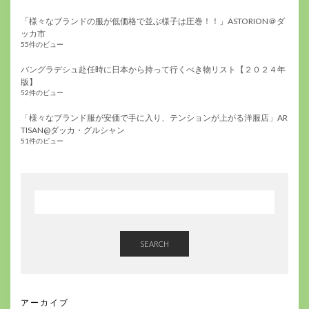
「様々なブランドの服が低価格で並ぶ様子は圧巻！！」ASTORION＠ダ
ッカ市
55件のビュー
バングラデシュ赴任時に日本から持って行くべき物リスト【２０２４年
版】
52件のビュー
「様々なブランド服が安価で手に入り、テンションが上がる洋服店」AR
TISAN@ダッカ・グルシャン
51件のビュー
SEARCH
アーカイブ