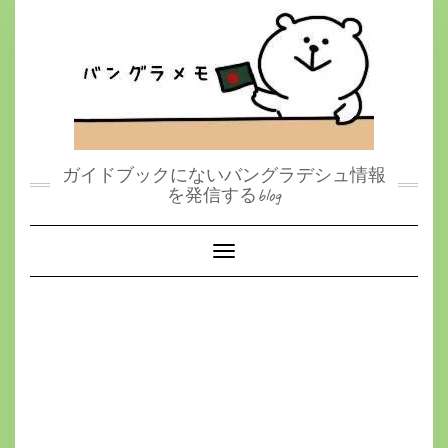
S
k
i
p
t
o
c
o
n
t
ガイドブックにないバングラデシュ情報
e
を発信するblog
n
t
Toggle Navigation