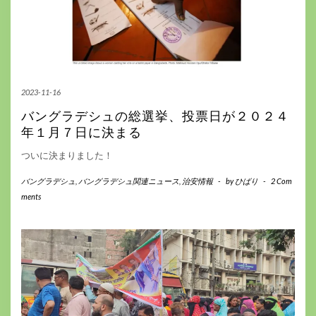
2023-11-16
バングラデシュの総選挙、投票日が２０２４
年１月７日に決まる
ついに決まりました！
バングラデシュ
,
バングラデシュ関連ニュース
,
治安情報
-
by
ひばり
-
2 Com
ments