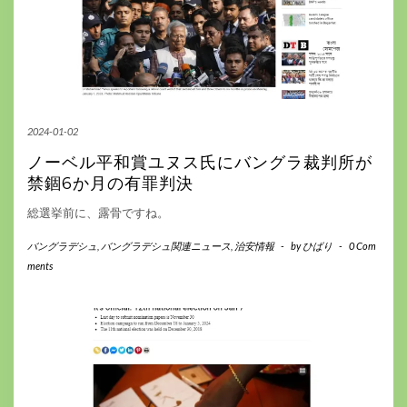
2024-01-02
ノーベル平和賞ユヌス氏にバングラ裁判所が
禁錮6か月の有罪判決
総選挙前に、露骨ですね。
バングラデシュ
,
バングラデシュ関連ニュース
,
治安情報
-
by
ひばり
-
0 Com
ments