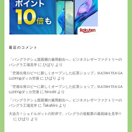
最近のコメント
「バングラデシュ貧困層の雇用創出へ」ビジネスレザーファクトリーの
に
ひばり
より
バングラ工場見学
「空港出発ロビーに新しくオープンした紅茶ショップ」SULTAN TEA GA
に
ひばり
より
LLERY@ダッカ空港
「空港出発ロビーに新しくオープンした紅茶ショップ」SULTAN TEA GA
に
hiroshi
より
LLERY@ダッカ空港
「バングラデシュ貧困層の雇用創出へ」ビジネスレザーファクトリーの
に
Takahiro
より
バングラ工場見学
大迫力！ショドルガットの対岸で、バングラの造船業の最前線を見学!!
に
ひばり
より