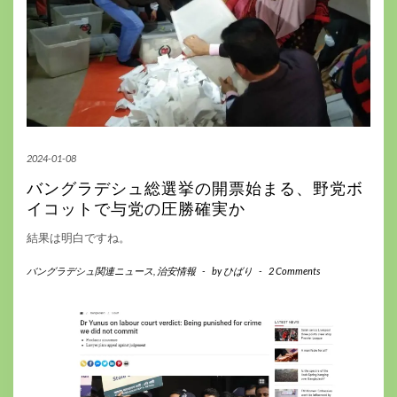
2024-01-08
バングラデシュ総選挙の開票始まる、野党ボ
イコットで与党の圧勝確実か
結果は明白ですね。
バングラデシュ関連ニュース
,
治安情報
-
by
ひばり
-
2 Comments