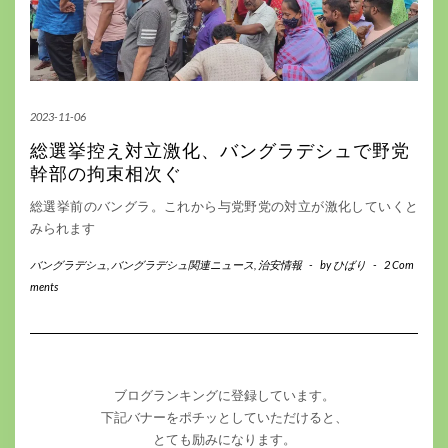
2023-11-06
総選挙控え対立激化、バングラデシュで野党
幹部の拘束相次ぐ
総選挙前のバングラ。これから与党野党の対立が激化していくと
みられます
バングラデシュ
,
バングラデシュ関連ニュース
,
治安情報
-
by
ひばり
-
2 Com
ments
ブログランキングに登録しています。
下記バナーをポチッとしていただけると、
とても励みになります。