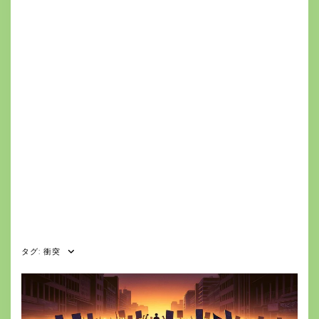
タグ:
衝突