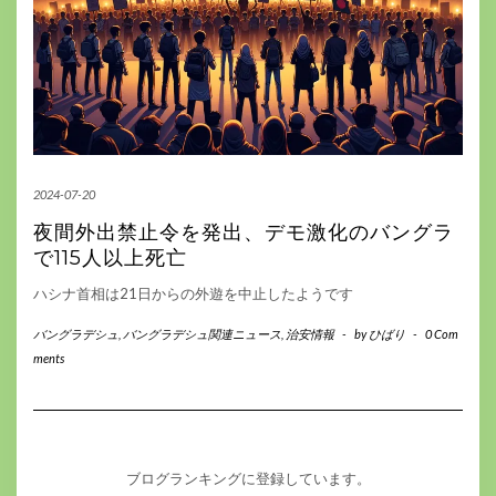
2024-07-20
夜間外出禁止令を発出、デモ激化のバングラ
で115人以上死亡
ハシナ首相は21日からの外遊を中止したようです
バングラデシュ
,
バングラデシュ関連ニュース
,
治安情報
-
by
ひばり
-
0 Com
ments
ブログランキングに登録しています。