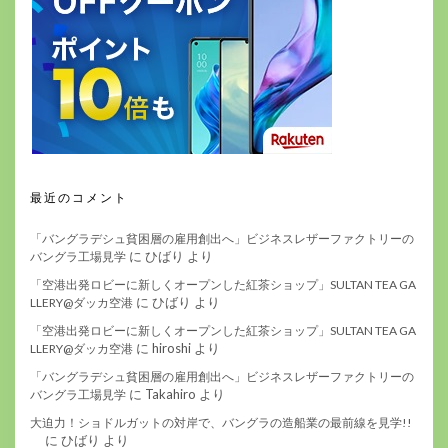
最近のコメント
「バングラデシュ貧困層の雇用創出へ」ビジネスレザーファクトリーの
に
ひばり
より
バングラ工場見学
「空港出発ロビーに新しくオープンした紅茶ショップ」SULTAN TEA GA
に
ひばり
より
LLERY@ダッカ空港
「空港出発ロビーに新しくオープンした紅茶ショップ」SULTAN TEA GA
に
hiroshi
より
LLERY@ダッカ空港
「バングラデシュ貧困層の雇用創出へ」ビジネスレザーファクトリーの
に
Takahiro
より
バングラ工場見学
大迫力！ショドルガットの対岸で、バングラの造船業の最前線を見学!!
に
ひばり
より