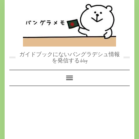
S
k
i
p
t
o
c
o
n
t
ガイドブックにないバングラデシュ情報
e
を発信するblog
n
t
Toggle Navigation