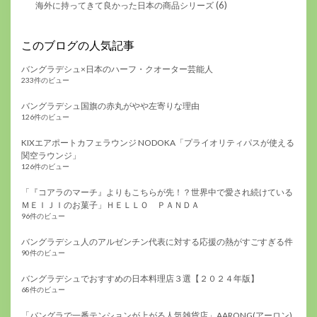
(6)
海外に持ってきて良かった日本の商品シリーズ
このブログの人気記事
バングラデシュ×日本のハーフ・クオーター芸能人
233件のビュー
バングラデシュ国旗の赤丸がやや左寄りな理由
126件のビュー
KIXエアポートカフェラウンジ NODOKA「プライオリティパスが使える
関空ラウンジ」
126件のビュー
「『コアラのマーチ』よりもこちらが先！？世界中で愛され続けている
ＭＥＩＪＩのお菓子」ＨＥＬＬＯ ＰＡＮＤＡ
96件のビュー
バングラデシュ人のアルゼンチン代表に対する応援の熱がすごすぎる件
90件のビュー
バングラデシュでおすすめの日本料理店３選【２０２４年版】
68件のビュー
「バングラで一番テンションが上がる人気雑貨店」AARONG(アーロン)