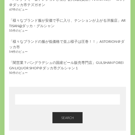
＠ダッカ市テズガオン
67件のビュー
「様々なブランド服が安価で手に入り、テンションが上がる洋服店」AR
TISAN@ダッカ・グルシャン
55件のビュー
「様々なブランドの服が低価格で並ぶ様子は圧巻！！」ASTORION＠ダ
ッカ市
54件のビュー
「闇営業？バングラデシュの国産ビール販売専門店」GULSHAN FOREI
GN LIQUOR SHOP＠ダッカ市グルシャン１
50件のビュー
SEARCH