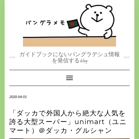
S
k
i
p
t
o
c
o
n
t
ガイドブックにないバングラデシュ情報
e
を発信するblog
n
t
Toggle Navigation
2020-04-01
「ダッカで外国人から絶大な人気を
誇る大型スーパー」unimart（ユニ
マート）＠ダッカ・グルシャン