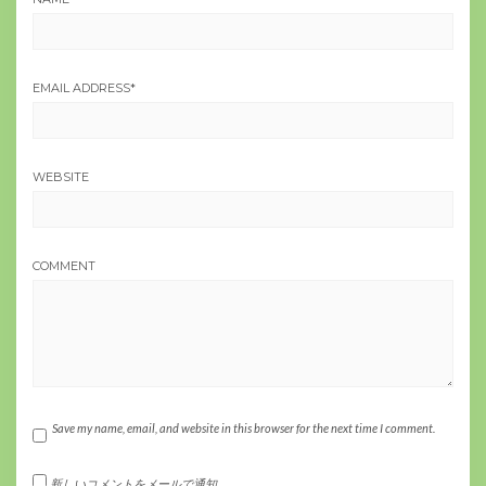
EMAIL ADDRESS
*
WEBSITE
COMMENT
Save my name, email, and website in this browser for the next time I comment.
新しいコメントをメールで通知