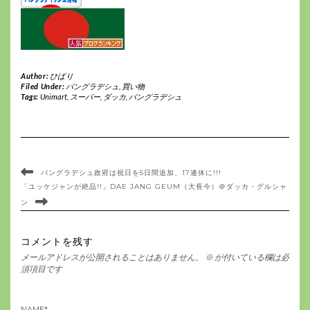
Author:
ひばり
Filed Under:
バングラデシュ
,
買い物
Tags:
Unimart
,
スーパー
,
ダッカ
,
バングラデシュ
バングラデシュ政府は祝日を5日間追加、17連休に!!!
「ユッケジャンが絶品!!」DAE JANG GEUM（大長今）＠ダッカ・グルシャ
ン
コメントを残す
メールアドレスが公開されることはありません。
※
が付いている欄は必
須項目です
NAME
*