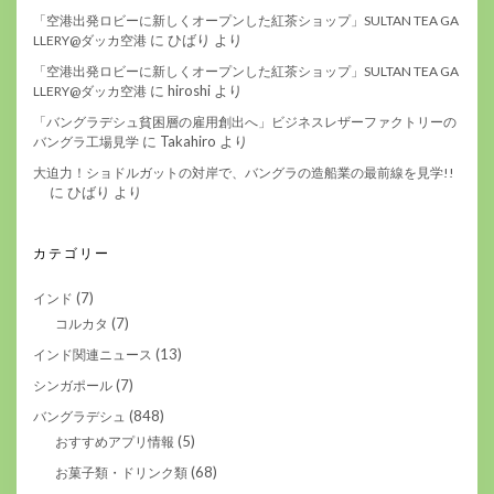
「空港出発ロビーに新しくオープンした紅茶ショップ」SULTAN TEA GA
に
ひばり
より
LLERY@ダッカ空港
「空港出発ロビーに新しくオープンした紅茶ショップ」SULTAN TEA GA
に
hiroshi
より
LLERY@ダッカ空港
「バングラデシュ貧困層の雇用創出へ」ビジネスレザーファクトリーの
に
Takahiro
より
バングラ工場見学
大迫力！ショドルガットの対岸で、バングラの造船業の最前線を見学!!
に
ひばり
より
カテゴリー
(7)
インド
(7)
コルカタ
(13)
インド関連ニュース
(7)
シンガポール
(848)
バングラデシュ
(5)
おすすめアプリ情報
(68)
お菓子類・ドリンク類