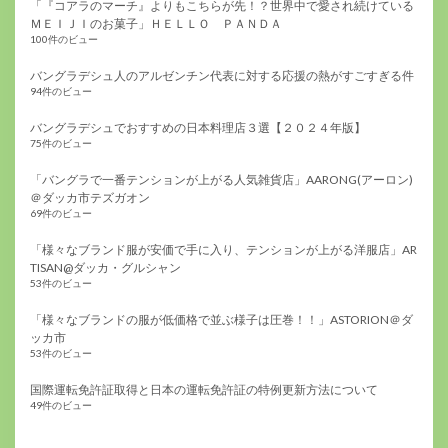
「『コアラのマーチ』よりもこちらが先！？世界中で愛され続けている
ＭＥＩＪＩのお菓子」ＨＥＬＬＯ ＰＡＮＤＡ
100件のビュー
バングラデシュ人のアルゼンチン代表に対する応援の熱がすごすぎる件
94件のビュー
バングラデシュでおすすめの日本料理店３選【２０２４年版】
75件のビュー
「バングラで一番テンションが上がる人気雑貨店」AARONG(アーロン)
＠ダッカ市テズガオン
69件のビュー
「様々なブランド服が安価で手に入り、テンションが上がる洋服店」AR
TISAN@ダッカ・グルシャン
53件のビュー
「様々なブランドの服が低価格で並ぶ様子は圧巻！！」ASTORION＠ダ
ッカ市
53件のビュー
国際運転免許証取得と日本の運転免許証の特例更新方法について
49件のビュー