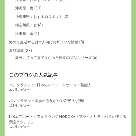
(11)
沖縄県：食
(2)
神奈川県：おすすめスポット
(6)
神奈川県：食
(1)
秋田県：食
(3)
海外で生活する日本人向けの耳よりな情報
(27)
渡航準備
(6)
海外に持ってきて良かった日本の商品シリーズ
このブログの人気記事
バングラデシュ×日本のハーフ・クオーター芸能人
237件のビュー
バングラデシュ国旗の赤丸がやや左寄りな理由
128件のビュー
KIXエアポートカフェラウンジ NODOKA「プライオリティパスが使える
関空ラウンジ」
121件のビュー