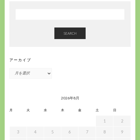
SEARCH
アーカイブ
ア
ー
カ
イ
ブ
2026年8月
月
火
水
木
金
土
日
1
2
3
4
5
6
7
8
9