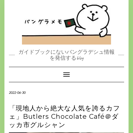
S
k
i
p
t
o
c
o
n
t
ガイドブックにないバングラデシュ情報
e
を発信するblog
n
t
Toggle Navigation
2022-06-30
「現地人から絶大な人気を誇るカフ
ェ」Butlers Chocolate Café＠ダ
ッカ市グルシャン