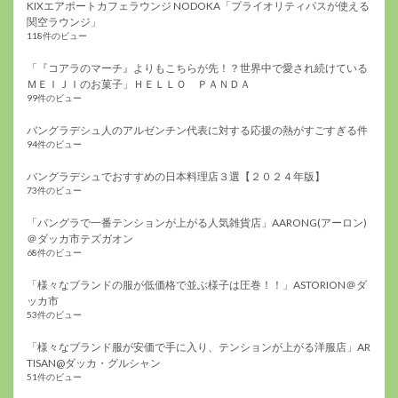
KIXエアポートカフェラウンジ NODOKA「プライオリティパスが使える
関空ラウンジ」
118件のビュー
「『コアラのマーチ』よりもこちらが先！？世界中で愛され続けている
ＭＥＩＪＩのお菓子」ＨＥＬＬＯ ＰＡＮＤＡ
99件のビュー
バングラデシュ人のアルゼンチン代表に対する応援の熱がすごすぎる件
94件のビュー
バングラデシュでおすすめの日本料理店３選【２０２４年版】
73件のビュー
「バングラで一番テンションが上がる人気雑貨店」AARONG(アーロン)
＠ダッカ市テズガオン
68件のビュー
「様々なブランドの服が低価格で並ぶ様子は圧巻！！」ASTORION＠ダ
ッカ市
53件のビュー
「様々なブランド服が安価で手に入り、テンションが上がる洋服店」AR
TISAN@ダッカ・グルシャン
51件のビュー