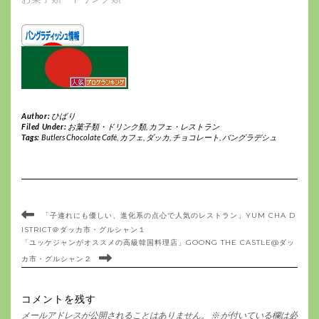
Author:
ひばり
Filed Under:
お菓子類・ドリンク類
,
カフェ・レストラン
Tags:
Butlers Chocolate Café
,
カフェ
,
ダッカ
,
チョコレート
,
バングラデシュ
「子連れにも優しい、進化系の点心で人気のレストラン」YUM CHA D
ISTRICT＠ダッカ市・グルシャン１
「ユッケジャンがオススメの高級韓国料理店」GOONG THE CASTLE@ダッ
カ市・グルシャン２
コメントを残す
メールアドレスが公開されることはありません。
※
が付いている欄は必