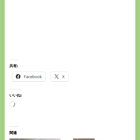
共有:
Facebook
X
いいね:
読
み
込
み
中…
関連