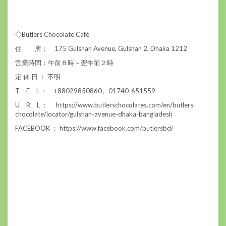
◇Butlers Chocolate Café
住 所： 175 Gulshan Avenue, Gulshan 2, Dhaka 1212
営業時間：午前８時～翌午前２時
定 休 日 ： 不明
T E L ： +88029850860、01740-651559
U R L ： https://www.butlerschocolates.com/en/butlers-
chocolate/locator/gulshan-avenue-dhaka-bangladesh
FACEBOOK ： https://www.facebook.com/butlersbd/