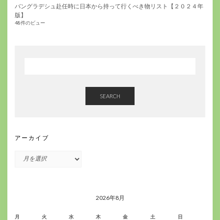
バングラデシュ赴任時に日本から持って行くべき物リスト【２０２４年
版】
48件のビュー
SEARCH
アーカイブ
ア
ー
カ
イ
ブ
2026年8月
月
火
水
木
金
土
日