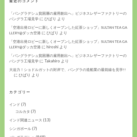
最近のコメント
「バングラデシュ貧困層の雇用創出へ」ビジネスレザーファクトリーの
に
ひばり
より
バングラ工場見学
「空港出発ロビーに新しくオープンした紅茶ショップ」SULTAN TEA GA
に
ひばり
より
LLERY@ダッカ空港
「空港出発ロビーに新しくオープンした紅茶ショップ」SULTAN TEA GA
に
hiroshi
より
LLERY@ダッカ空港
「バングラデシュ貧困層の雇用創出へ」ビジネスレザーファクトリーの
に
Takahiro
より
バングラ工場見学
大迫力！ショドルガットの対岸で、バングラの造船業の最前線を見学!!
に
ひばり
より
カテゴリー
(7)
インド
(7)
コルカタ
(13)
インド関連ニュース
(7)
シンガポール
(848)