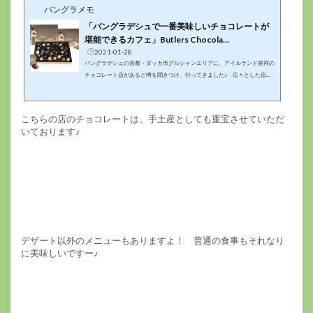
バングラメモ
「バングラデシュで一番美味しいチョコレートが
堪能できるカフェ」Butlers Chocola...
2021-01-28
バングラデシュの首都・ダッカ市グルシャンエリアに、アイルランド発祥の
チョコレート店があると噂を聞きつけ、行ってきました♪ 広々とした店内
でも食べられますし、テイクアウトもできますよー('ω')ノチョコレートの種
類はかなり豊富です！！ テンション上がりますよ！！確か、コーヒーを一
杯飲むと、チョコレートを１つサービスで食べられたような気がします♪こ
こちらの店のチョコレートは、手土産としても重宝させていただ
こは、バングラデシュで一番、美味しいチョコレートだと思います！！！こ
いております♪
のホットチョコレートも最高でした(ﾟдﾟ)ｳﾏｰバリダラからも近いので、また
行きたいです...
デザート以外のメニューもありますよ！ 普通の食事もそれなり
に美味しいですー♪