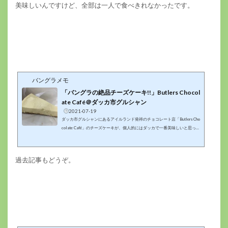
美味しいんですけど、全部は一人で食べきれなかったです。
バングラメモ
「バングラの絶品チーズケーキ!!」Butlers Chocol
ate Café＠ダッカ市グルシャン
2021-07-19
ダッカ市グルシャンにあるアイルランド発祥のチョコレート店「Butlers Cho
colate Café」のチーズケーキが、個人的にはダッカで一番美味しいと思って
います。ただ、めちゃくちゃ高いですが・・・（；´Д`）たしか、１切れ５
００～６００タカくらいだったような。。。手土産にも喜ばれるので、この
店はかなり重宝しています(・∀・)過去記事もどうぞ♪◇Butlers Chocolate Ca
過去記事もどうぞ。
fé住 所： 175 Gulshan Avenue, Gulshan 2, Dhaka 1212営業時間：午前
８時～翌午前２時定 休 日 ： 不明TEL ： +88029850860、01740-6
51559URL ： https...