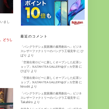
ていまし
最近のコメント
、どうし
「バングラデシュ貧困層の雇用創出へ」ビジネ
に
ひ
スレザーファクトリーのバングラ工場見学
ばり
より
「空港出発ロビーに新しくオープンした紅茶シ
に
ョップ」SULTAN TEA GALLERY@ダッカ空港
ひばり
より
「空港出発ロビーに新しくオープンした紅茶シ
に
ョップ」SULTAN TEA GALLERY@ダッカ空港
hiroshi
より
「バングラデシュ貧困層の雇用創出へ」ビジネ
に
スレザーファクトリーのバングラ工場見学
Takahiro
より
大迫力！ショドルガットの対岸で、バングラの