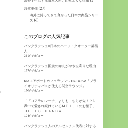
(3)
海外で生活する日本人向けの耳よりな情報
(27)
渡航準備
海外に持ってきて良かった日本の商品シリー
(6)
ズ
このブログの人気記事
バングラデシュ×日本のハーフ・クオーター芸能
人
236件のビュー
バングラデシュ国旗の赤丸がやや左寄りな理由
127件のビュー
KIXエアポートカフェラウンジ NODOKA「プラ
イオリティパスが使える関空ラウンジ」
。
120件のビュー
「『コアラのマーチ』よりもこちらが先！？世
界中で愛され続けているＭＥＩＪＩのお菓子」
ＨＥＬＬＯ ＰＡＮＤＡ
101件のビュー
バングラデシュ人のアルゼンチン代表に対する