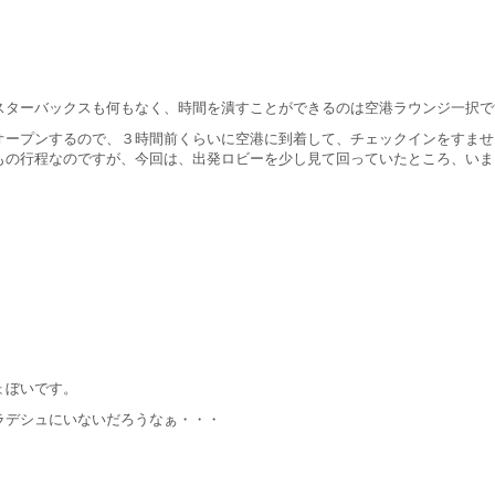
スターバックスも何もなく、時間を潰すことができるのは空港ラウンジ一択で
オープンするので、３時間前くらいに空港に到着して、チェックインをすませ
もの行程なのですが、今回は、出発ロビーを少し見て回っていたところ、いま
ょぼいです。
ラデシュにいないだろうなぁ・・・