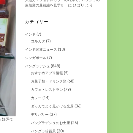
に
ひばり
より
造船業の最前線を見学!!
カテゴリー
(7)
インド
(7)
コルカタ
(13)
インド関連ニュース
(7)
シンガポール
(848)
バングラデシュ
(5)
おすすめアプリ情報
(68)
お菓子類・ドリンク類
(79)
カフェ・レストラン
(14)
カレー
(36)
ダッカでよく見かける光景
(37)
デリバリー
も好評で
(26)
バングラデシュのお土産
(20)
バングラ珍百景