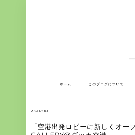
S
k
i
p
t
o
c
o
n
t
e
n
t
ホーム
このブログについて
2023-01-03
「空港出発ロビーに新しくオープン