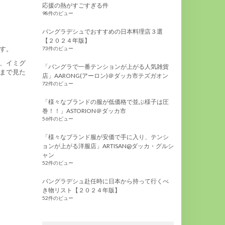
応援の熱がすごすぎる件
98件のビュー
バングラデシュでおすすめの日本料理店３選
【２０２４年版】
す。
73件のビュー
、イミグ
「バングラで一番テンションが上がる人気雑貨
まで見た
店」AARONG(アーロン)＠ダッカ市テズガオン
72件のビュー
「様々なブランドの服が低価格で並ぶ様子は圧
巻！！」ASTORION＠ダッカ市
56件のビュー
「様々なブランド服が安価で手に入り、テンシ
ョンが上がる洋服店」ARTISAN@ダッカ・グルシ
ャン
52件のビュー
バングラデシュ赴任時に日本から持って行くべ
き物リスト【２０２４年版】
52件のビュー