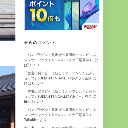
最近のコメント
「バングラデシュ貧困層の雇用創出へ」ビジネ
に
ひ
スレザーファクトリーのバングラ工場見学
ばり
より
「空港出発ロビーに新しくオープンした紅茶シ
に
ョップ」SULTAN TEA GALLERY@ダッカ空港
ひばり
より
「空港出発ロビーに新しくオープンした紅茶シ
に
ョップ」SULTAN TEA GALLERY@ダッカ空港
hiroshi
より
「バングラデシュ貧困層の雇用創出へ」ビジネ
に
スレザーファクトリーのバングラ工場見学
Takahiro
より
大迫力！ショドルガットの対岸で、バングラの