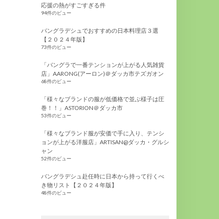
応援の熱がすごすぎる件
94件のビュー
バングラデシュでおすすめの日本料理店３選
【２０２４年版】
73件のビュー
「バングラで一番テンションが上がる人気雑貨
店」AARONG(アーロン)＠ダッカ市テズガオン
68件のビュー
「様々なブランドの服が低価格で並ぶ様子は圧
巻！！」ASTORION＠ダッカ市
53件のビュー
「様々なブランド服が安価で手に入り、テンシ
ョンが上がる洋服店」ARTISAN@ダッカ・グルシ
ャン
52件のビュー
バングラデシュ赴任時に日本から持って行くべ
き物リスト【２０２４年版】
48件のビュー