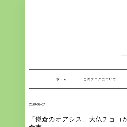
S
k
i
p
t
o
c
o
n
t
e
n
t
ホーム
このブログについて
2020-02-07
「鎌倉のオアシス、大仏チョコがｶﾜ(