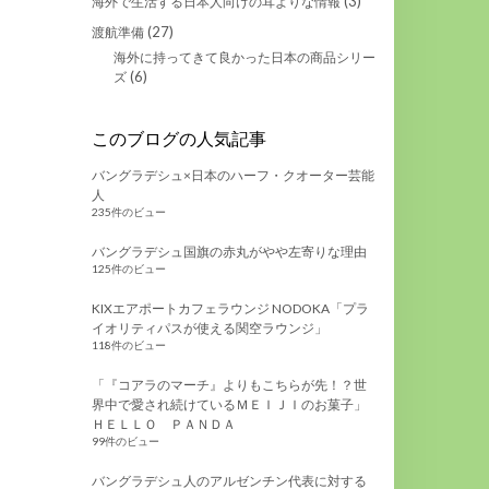
(3)
海外で生活する日本人向けの耳よりな情報
(27)
渡航準備
海外に持ってきて良かった日本の商品シリー
(6)
ズ
このブログの人気記事
バングラデシュ×日本のハーフ・クオーター芸能
人
235件のビュー
バングラデシュ国旗の赤丸がやや左寄りな理由
125件のビュー
KIXエアポートカフェラウンジ NODOKA「プラ
イオリティパスが使える関空ラウンジ」
118件のビュー
「『コアラのマーチ』よりもこちらが先！？世
界中で愛され続けているＭＥＩＪＩのお菓子」
ＨＥＬＬＯ ＰＡＮＤＡ
99件のビュー
バングラデシュ人のアルゼンチン代表に対する