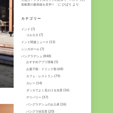
に
ひばり
より
造船業の最前線を見学!!
カテゴリー
(7)
インド
(7)
コルカタ
(13)
インド関連ニュース
(7)
シンガポール
(848)
バングラデシュ
(5)
おすすめアプリ情報
(68)
お菓子類・ドリンク類
(79)
カフェ・レストラン
(14)
カレー
(36)
ダッカでよく見かける光景
(37)
デリバリー
(26)
バングラデシュのお土産
(20)
バングラ珍百景