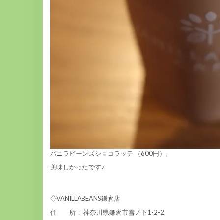
バニラビーンズショコラッテ （600円）。
美味しかったです♪
◇VANILLABEANS鎌倉店
住 所： 神奈川県鎌倉市雪ノ下1-2-2