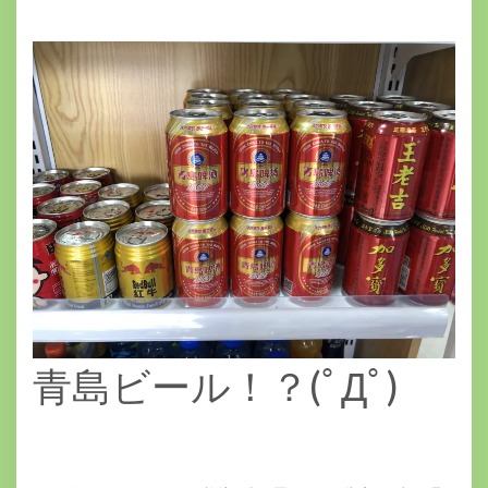
青島ビール！？(ﾟДﾟ)