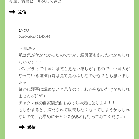
今度、青島ビール試してみよー
返信
ひばり
2020-06-27 11:45 PM
＞RIEさん
私は気が付かなかったのですが、紹興酒もあったのかもしれ
ないです！！
バングラって中国には逆らえない感じがするので、中国人が
やっている違法行為は見て見ぬふりなのかな？とも思いまし
たｗ
確かに漢字は読めないと思うので、わからないだけかもしれ
ませんが( ﾟ∀ﾟ)
チャクマ族の自家製焼酎もめっちゃ気になります！！
もしかすると、摘発されて販売しなくなってしまうかもしれ
ないので、お早めにチャンスがあれば行ってみてください♪
返信