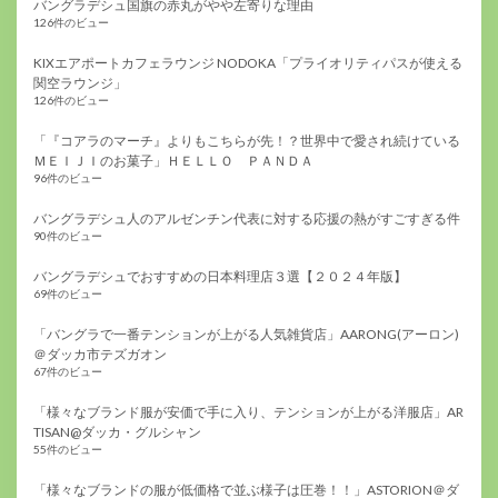
バングラデシュ国旗の赤丸がやや左寄りな理由
126件のビュー
KIXエアポートカフェラウンジ NODOKA「プライオリティパスが使える
関空ラウンジ」
126件のビュー
「『コアラのマーチ』よりもこちらが先！？世界中で愛され続けている
ＭＥＩＪＩのお菓子」ＨＥＬＬＯ ＰＡＮＤＡ
96件のビュー
バングラデシュ人のアルゼンチン代表に対する応援の熱がすごすぎる件
90件のビュー
バングラデシュでおすすめの日本料理店３選【２０２４年版】
69件のビュー
「バングラで一番テンションが上がる人気雑貨店」AARONG(アーロン)
＠ダッカ市テズガオン
67件のビュー
「様々なブランド服が安価で手に入り、テンションが上がる洋服店」AR
TISAN@ダッカ・グルシャン
55件のビュー
「様々なブランドの服が低価格で並ぶ様子は圧巻！！」ASTORION＠ダ