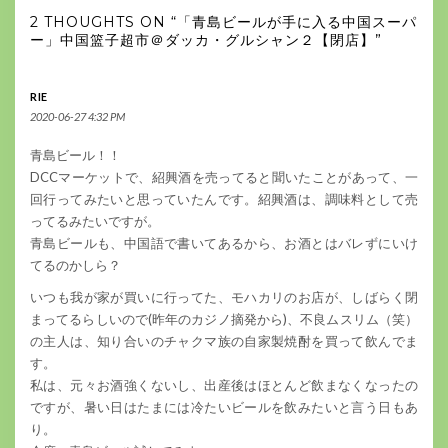
2 THOUGHTS ON “「青島ビールが手に入る中国スーパ
ー」中国篮子超市＠ダッカ・グルシャン２【閉店】”
RIE
2020-06-27 4:32 PM
青島ビール！！
DCCマーケットで、紹興酒を売ってると聞いたことがあって、一
回行ってみたいと思っていたんです。紹興酒は、調味料として売
ってるみたいですが。
青島ビールも、中国語で書いてあるから、お酒とはバレずにいけ
てるのかしら？
いつも我が家が買いに行ってた、モハカリのお店が、しばらく閉
まってるらしいので(昨年のカジノ摘発から)、不良ムスリム（笑）
の主人は、知り合いのチャクマ族の自家製焼酎を買って飲んでま
す。
私は、元々お酒強くないし、出産後はほとんど飲まなくなったの
ですが、暑い日はたまには冷たいビールを飲みたいと言う日もあ
り。