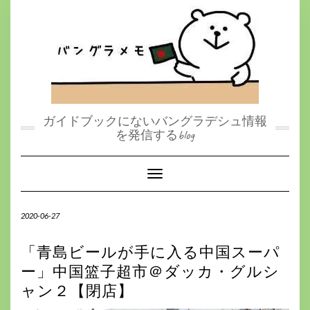
S
k
i
p
t
o
c
o
n
t
ガイドブックにないバングラデシュ情報
e
を発信するblog
n
t
Toggle Navigation
2020-06-27
「青島ビールが手に入る中国スーパ
ー」中国篮子超市＠ダッカ・グルシ
ャン２【閉店】