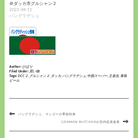
＠ダッカ市グルシャン２
2023-04-11
バングラデシュ
Author:
ひばり
Filed Under:
買い物
Tags:
DCC２
,
グルシャン２
,
ダッカ
,
バングラデシュ
,
中国スーパー
,
王老吉
,
青島
ビール
バングラデシュ、マンゴーの季節到来
GERMAN BUTCHERが店内拡張改装