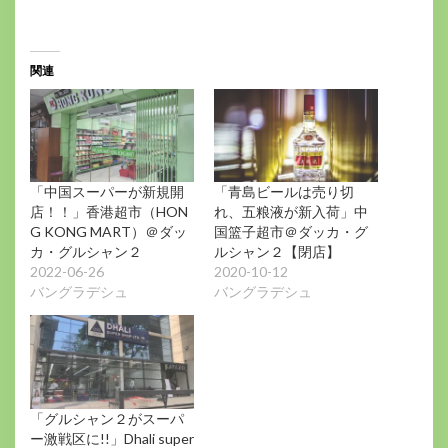
込
み
中…
関連
「中国スーパーが新規開
「青島ビールは売り切
店！！」香港超市（HON
れ、五粮液が新入荷」中
G KONG MART）＠ダッ
国篮子超市＠ダッカ・グ
カ・グルシャン２
ルシャン２【閉店】
2022-06-26
2020-10-12
バングラデシュ
バングラデシュ
「グルシャン２がスーパ
ー激戦区に!!」Dhali super