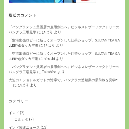
最近のコメント
「バングラデシュ貧困層の雇用創出へ」ビジネスレザーファクトリーの
に
ひばり
より
バングラ工場見学
「空港出発ロビーに新しくオープンした紅茶ショップ」SULTAN TEA GA
に
ひばり
より
LLERY@ダッカ空港
「空港出発ロビーに新しくオープンした紅茶ショップ」SULTAN TEA GA
に
hiroshi
より
LLERY@ダッカ空港
「バングラデシュ貧困層の雇用創出へ」ビジネスレザーファクトリーの
に
Takahiro
より
バングラ工場見学
大迫力！ショドルガットの対岸で、バングラの造船業の最前線を見学!!
に
ひばり
より
カテゴリー
(7)
インド
(7)
コルカタ
(13)
インド関連ニュース