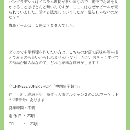
バングラデシュはイスラム教徒が多い国なので、街中でお酒を見
かけることはほとんど無いんですが、ここにはなぜかビールが売
られていました。堂々と販売していましたが、違法じゃないのか
な？？
青島ビールは、１缶２７０タカでした。
ダッカで中華料理を作りたい方は、こちらのお店で調味料等を揃
えてみるのも良いかもしれません(・∀・) ただ、おそらくすべて
の商品が輸入品なので、どれも結構な値段がします！！
◇CHINESE SUPER SHOP 「中国篮子超市」
住 所：詳細不明 ※ダッカ市グルシャン２のDCCマーケット
の2階部分にあります
営業時間：不明
定 休 日 ： 不明
TEL ： 不明