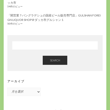
ッカ市
54件のビュー
「闇営業？バングラデシュの国産ビール販売専門店」GULSHAN FOREI
GN LIQUOR SHOP＠ダッカ市グルシャン１
50件のビュー
SEARCH
アーカイブ
ア
ー
カ
イ
ブ