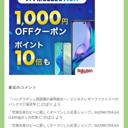
最近のコメント
「バングラデシュ貧困層の雇用創出へ」ビジネスレザーファクトリーの
に
ひばり
より
バングラ工場見学
「空港出発ロビーに新しくオープンした紅茶ショップ」SULTAN TEA GA
に
ひばり
より
LLERY@ダッカ空港
「空港出発ロビーに新しくオープンした紅茶ショップ」SULTAN TEA GA