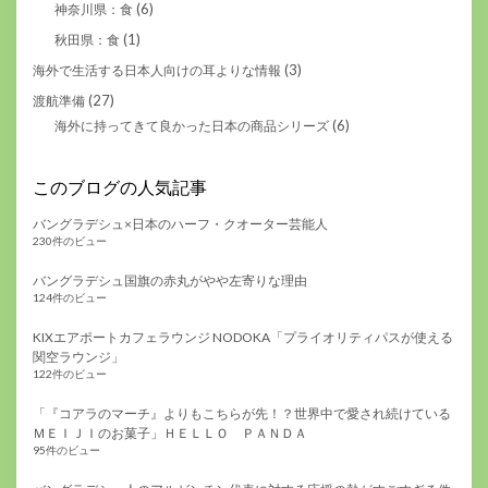
(6)
神奈川県：食
(1)
秋田県：食
(3)
海外で生活する日本人向けの耳よりな情報
(27)
渡航準備
(6)
海外に持ってきて良かった日本の商品シリーズ
このブログの人気記事
バングラデシュ×日本のハーフ・クオーター芸能人
230件のビュー
バングラデシュ国旗の赤丸がやや左寄りな理由
124件のビュー
KIXエアポートカフェラウンジ NODOKA「プライオリティパスが使える
関空ラウンジ」
122件のビュー
「『コアラのマーチ』よりもこちらが先！？世界中で愛され続けている
ＭＥＩＪＩのお菓子」ＨＥＬＬＯ ＰＡＮＤＡ
95件のビュー