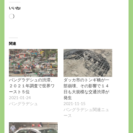
いいね:
読
み
込
み
中…
関連
バングラデシュの渋滞、
ダッカ市のトンギ橋が一
２０２１年調査で世界ワ
部崩壊、その影響で１４
ースト５位
日も大規模な交通渋滞が
2021-01-24
発生
バングラデシュ
2021-11-15
バングラデシュ関連ニュ
ース