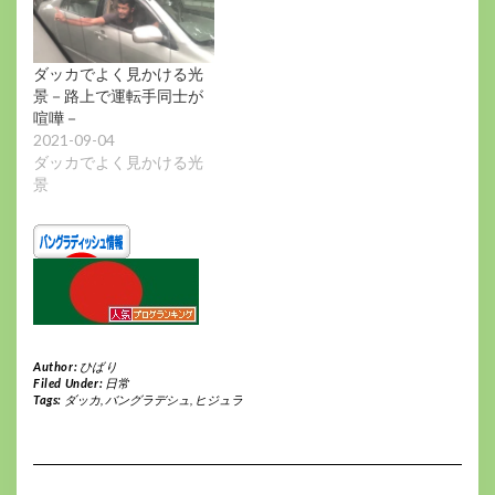
ダッカでよく見かける光
景－路上で運転手同士が
喧嘩－
2021-09-04
ダッカでよく見かける光
景
Author:
ひばり
Filed Under:
日常
Tags:
ダッカ
,
バングラデシュ
,
ヒジュラ