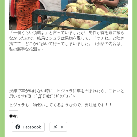
「一個くらい頂戴よ」と言っていましたが、男性が首を縦に振ら
なかったので、結局ヒジュラは果物を返して、「ケチね」と吐き
捨てて、どこかに歩いて行ってしまいました。（会話の内容は、
私の勝手な推測ｗ）
渋滞で車が動けない時に、ヒジュラに車を囲まれたら、こわいと
思います((((( ；ﾟДﾟ)))))ｶﾞｸｶﾞｸﾌﾞﾙﾌﾞﾙ
ヒジュラも、物乞いしてくるようなので、要注意です！！
共有:
Facebook
X