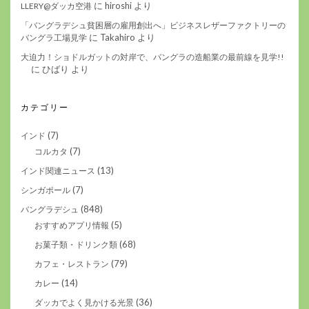
に
hiroshi
より
LLERY@ダッカ空港
「バングラデシュ貧困層の雇用創出へ」ビジネスレザーファクトリーの
に
Takahiro
より
バングラ工場見学
大迫力！ショドルガットの対岸で、バングラの造船業の最前線を見学!!
に
ひばり
より
カテゴリー
(7)
インド
(7)
コルカタ
(13)
インド関連ニュース
(7)
シンガポール
(848)
バングラデシュ
(5)
おすすめアプリ情報
(68)
お菓子類・ドリンク類
(79)
カフェ・レストラン
(14)
カレー
(36)
ダッカでよく見かける光景