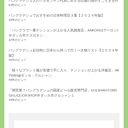
バングラデシュ人のアルゼンチン代表に対する応援の熱がすごすぎる件
89件のビュー
バングラデシュでおすすめの日本料理店３選【２０２４年版】
69件のビュー
「バングラで一番テンションが上がる人気雑貨店」AARONG(アーロン)
＠ダッカ市テズガオン
67件のビュー
バングラデシュ赴任時に日本から持って行くべき物リスト【２０２４年
版】
50件のビュー
「様々なブランド服が安価で手に入り、テンションが上がる洋服店」AR
TISAN@ダッカ・グルシャン
49件のビュー
「闇営業？バングラデシュの国産ビール販売専門店」GULSHAN FOREI
GN LIQUOR SHOP＠ダッカ市グルシャン１
49件のビュー