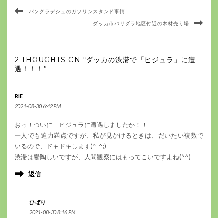
バングラデシュのガソリンスタンド事情
ダッカ市バリダラ地区付近の木材売り場
2 THOUGHTS ON “ダッカの渋滞で「ヒジュラ」に遭
遇！！！”
RIE
2021-08-30 6:42 PM
おっ！ついに、ヒジュラに遭遇しましたか！！
一人でも迫力満点ですが、私が見かけるときは、だいたい複数で
いるので、ドキドキします(^_^;)
渋滞は鬱陶しいですが、人間観察にはもってこいですよね(^^)
返信
ひばり
2021-08-30 8:16 PM