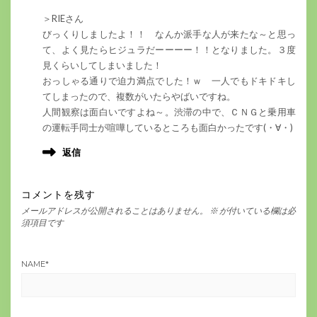
＞RIEさん
びっくりしましたよ！！ なんか派手な人が来たな～と思っ
て、よく見たらヒジュラだーーーー！！となりました。３度
見くらいしてしまいました！
おっしゃる通りで迫力満点でした！ｗ 一人でもドキドキし
てしまったので、複数がいたらやばいですね。
人間観察は面白いですよね～。渋滞の中で、ＣＮＧと乗用車
の運転手同士が喧嘩しているところも面白かったです(・∀・)
返信
コメントを残す
メールアドレスが公開されることはありません。
※
が付いている欄は必
須項目です
NAME
*