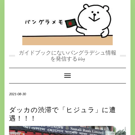
S
k
i
p
t
o
c
o
n
t
ガイドブックにないバングラデシュ情報
e
を発信するblog
n
t
Toggle Navigation
2021-08-30
ダッカの渋滞で「ヒジュラ」に遭
遇！！！