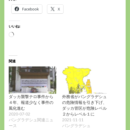
Facebook
X
いいね:
読
み
込
み
中…
関連
ダッカ襲撃テロ事件から
外務省がバングラデシュ
４年、報道少なく事件の
の危険情報を引き下げ、
風化進む
ダッカ管区が危険レベル
2020-07-02
２からレベル１に
バングラデシュ関連ニュ
2021-11-11
ース
バングラデシュ