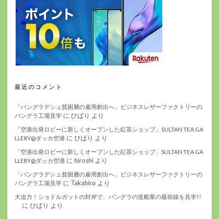
最近のコメント
「バングラデシュ貧困層の雇用創出へ」ビジネスレザーファクトリーの
に
ひばり
より
バングラ工場見学
「空港出発ロビーに新しくオープンした紅茶ショップ」SULTAN TEA GA
に
ひばり
より
LLERY@ダッカ空港
「空港出発ロビーに新しくオープンした紅茶ショップ」SULTAN TEA GA
に
hiroshi
より
LLERY@ダッカ空港
「バングラデシュ貧困層の雇用創出へ」ビジネスレザーファクトリーの
に
Takahiro
より
バングラ工場見学
大迫力！ショドルガットの対岸で、バングラの造船業の最前線を見学!!
に
ひばり
より