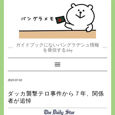
S
k
i
p
t
o
c
o
n
t
ガイドブックにないバングラデシュ情報
e
を発信するblog
n
t
Toggle Navigation
2023-07-02
ダッカ襲撃テロ事件から７年、関係
者が追悼