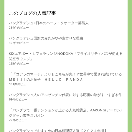
このブログの人気記事
バングラデシュ×日本のハーフ・クオーター芸能人
234件のビュー
バングラデシュ国旗の赤丸がやや左寄りな理由
127件のビュー
KIXエアポートカフェラウンジ NODOKA「プライオリティパスが使える
関空ラウンジ」
118件のビュー
「『コアラのマーチ』よりもこちらが先！？世界中で愛され続けている
ＭＥＩＪＩのお菓子」ＨＥＬＬＯ ＰＡＮＤＡ
101件のビュー
バングラデシュ人のアルゼンチン代表に対する応援の熱がすごすぎる件
98件のビュー
「バングラで一番テンションが上がる人気雑貨店」AARONG(アーロン)
＠ダッカ市テズガオン
72件のビュー
バングラデシュでおすすめの日本料理店３選【２０２４年版】