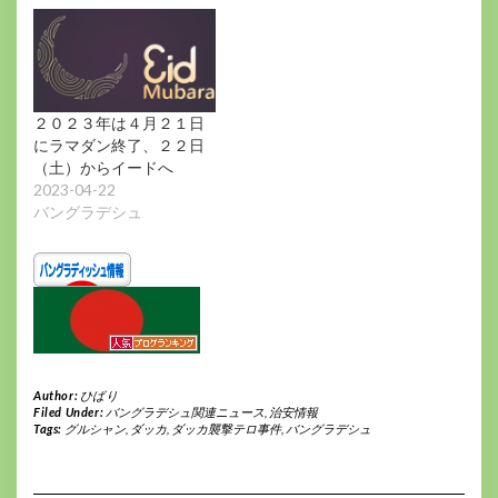
２０２３年は４月２１日
にラマダン終了、２２日
（土）からイードへ
2023-04-22
バングラデシュ
Author:
ひばり
Filed Under:
バングラデシュ関連ニュース
,
治安情報
Tags:
グルシャン
,
ダッカ
,
ダッカ襲撃テロ事件
,
バングラデシュ