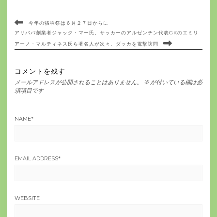
今年の犠牲祭は６月２７日からに
アリババ創業者ジャック・マー氏、サッカーのアルゼンチン代表GKのエミリ
アーノ・マルティネス氏ら著名人が次々、ダッカを電撃訪問
コメントを残す
メールアドレスが公開されることはありません。
※
が付いている欄は必
須項目です
NAME
*
EMAIL ADDRESS
*
WEBSITE