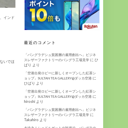
、インド
最近のコメント
「バングラデシュ貧困層の雇用創出へ」ビジネ
に
ひ
スレザーファクトリーのバングラ工場見学
ないでほ
ばり
より
「空港出発ロビーに新しくオープンした紅茶シ
に
ョップ」SULTAN TEA GALLERY@ダッカ空港
ひばり
より
「空港出発ロビーに新しくオープンした紅茶シ
に
ョップ」SULTAN TEA GALLERY@ダッカ空港
hiroshi
より
「バングラデシュ貧困層の雇用創出へ」ビジネ
に
スレザーファクトリーのバングラ工場見学
Takahiro
より
大迫力！ショドルガットの対岸で、バングラの