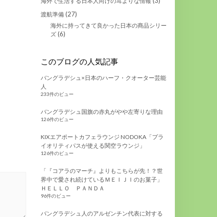
(3)
海外で生活する日本人向けの耳よりな情報
(27)
渡航準備
海外に持ってきて良かった日本の商品シリー
(6)
ズ
このブログの人気記事
バングラデシュ×日本のハーフ・クオーター芸能
人
233件のビュー
バングラデシュ国旗の赤丸がやや左寄りな理由
126件のビュー
KIXエアポートカフェラウンジ NODOKA「プラ
イオリティパスが使える関空ラウンジ」
126件のビュー
「『コアラのマーチ』よりもこちらが先！？世
界中で愛され続けているＭＥＩＪＩのお菓子」
ＨＥＬＬＯ ＰＡＮＤＡ
96件のビュー
バングラデシュ人のアルゼンチン代表に対する