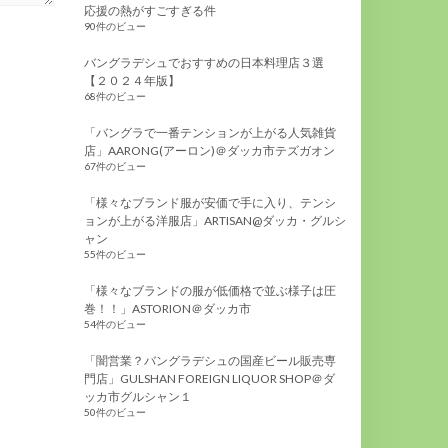
応援の熱がすごすぎる件
90件のビュー
バングラデシュでおすすめの日本料理店３選
【２０２４年版】
68件のビュー
「バングラで一番テンションが上がる人気雑貨
店」AARONG(アーロン)＠ダッカ市テズガオン
67件のビュー
「様々なブランド服が安価で手に入り、テンシ
ョンが上がる洋服店」ARTISAN@ダッカ・グルシ
ャン
55件のビュー
「様々なブランドの服が低価格で並ぶ様子は圧
巻！！」ASTORION＠ダッカ市
54件のビュー
「闇営業？バングラデシュの国産ビール販売専
門店」GULSHAN FOREIGN LIQUOR SHOP＠ダ
ッカ市グルシャン１
50件のビュー