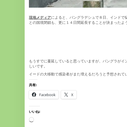
現地メディア
によると、バングラデシュで８日、インドで
との国境閉鎖も、更に１４日間延長することが決まったよ
もうすでに蔓延していると思っていますが、バングラがイ
しいです。
イードの大移動で感染者がまた増えるだろうと予想されて
共有:
Facebook
X
いいね:
読
み