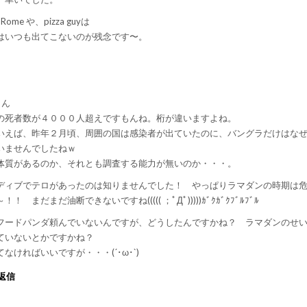
me や、pizza guyは
はいつも出てこないのが残念です〜。
さん
の死者数が４０００人超えですもんね。桁が違いますよね。
いえば、昨年２月頃、周囲の国は感染者が出ていたのに、バングラだけはな
いませんでしたねｗ
体質があるのか、それとも調査する能力が無いのか・・・。
ディブでテロがあったのは知りませんでした！ やっぱりラマダンの時期は
！！ まだまだ油断できないですね((((( ；ﾟДﾟ)))))ｶﾞｸｶﾞｸﾌﾞﾙﾌﾞﾙ
フードパンダ頼んでいないんですが、どうしたんですかね？ ラマダンのせ
ていないとかですかね？
なければいいですが・・・(´･ω･`)
返信