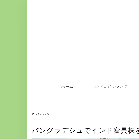
S
k
i
p
t
o
c
o
n
t
e
n
t
ホーム
このブログについて
2021-05-09
バングラデシュでインド変異株