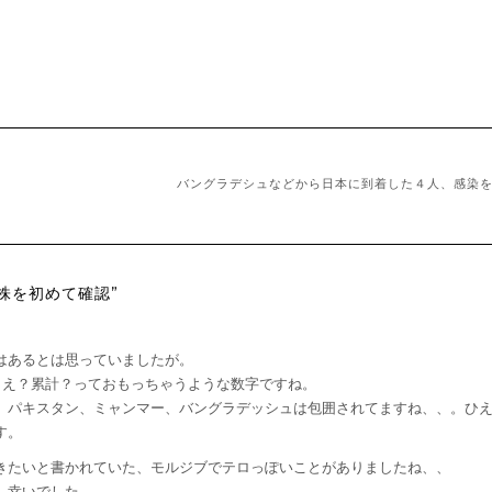
バングラデシュなどから日本に到着した４人、感染
異株を初めて確認”
はあるとは思っていましたが。
、え？累計？っておもっちゃうような数字ですね。
、パキスタン、ミャンマー、バングラデッシュは包囲されてますね、、。ひ
す。
きたいと書かれていた、モルジブでテロっぽいことがありましたね、、
、幸いでした。