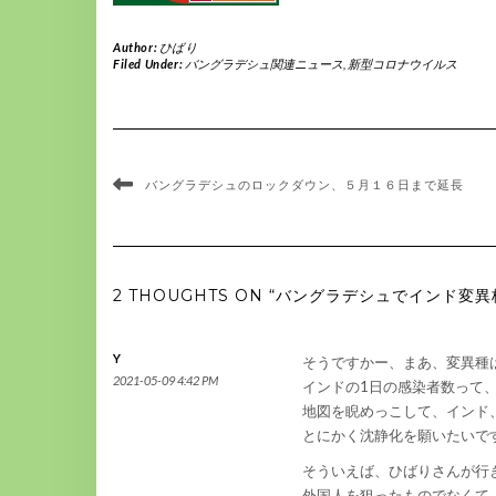
Author:
ひばり
Filed Under:
バングラデシュ関連ニュース
,
新型コロナウイルス
バングラデシュのロックダウン、５月１６日まで延長
2 THOUGHTS ON “バングラデシュでインド変
Y
そうですかー、まあ、変異種
2021-05-09 4:42 PM
インドの1日の感染者数って
地図を睨めっこして、インド
とにかく沈静化を願いたいで
そういえば、ひばりさんが行
外国人を狙ったものでなくて