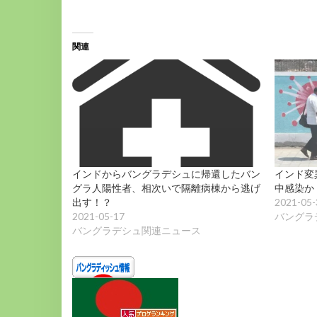
込
み
中…
関連
インドからバングラデシュに帰還したバン
インド変
グラ人陽性者、相次いで隔離病棟から逃げ
中感染か
出す！？
2021-05-
2021-05-17
バングラ
バングラデシュ関連ニュース