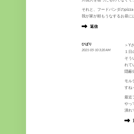
それと、フードパンダのpizza Ro
我が家が頼もうなするお昼に
返信
ひばり
＞Y
2021-05-10 3:20 AM
１日
そう
れて
隠蔽
モル
すね～
最近
やっ
潰れて