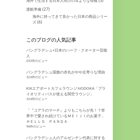
(3)
海外で生活する日本人向けの耳よりな情報
(27)
渡航準備
海外に持ってきて良かった日本の商品シリー
(6)
ズ
このブログの人気記事
バングラデシュ×日本のハーフ・クオーター芸能
人
233件のビュー
バングラデシュ国旗の赤丸がやや左寄りな理由
126件のビュー
KIXエアポートカフェラウンジ NODOKA「プラ
イオリティパスが使える関空ラウンジ」
126件のビュー
「『コアラのマーチ』よりもこちらが先！？世
界中で愛され続けているＭＥＩＪＩのお菓子」
ＨＥＬＬＯ ＰＡＮＤＡ
96件のビュー
バングラデシュ人のアルゼンチン代表に対する