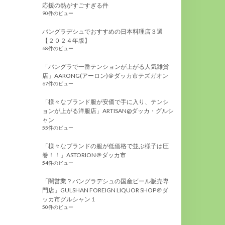
応援の熱がすごすぎる件
90件のビュー
バングラデシュでおすすめの日本料理店３選
【２０２４年版】
68件のビュー
「バングラで一番テンションが上がる人気雑貨
店」AARONG(アーロン)＠ダッカ市テズガオン
67件のビュー
「様々なブランド服が安価で手に入り、テンシ
ョンが上がる洋服店」ARTISAN@ダッカ・グルシ
ャン
55件のビュー
「様々なブランドの服が低価格で並ぶ様子は圧
巻！！」ASTORION＠ダッカ市
54件のビュー
「闇営業？バングラデシュの国産ビール販売専
門店」GULSHAN FOREIGN LIQUOR SHOP＠ダ
ッカ市グルシャン１
50件のビュー