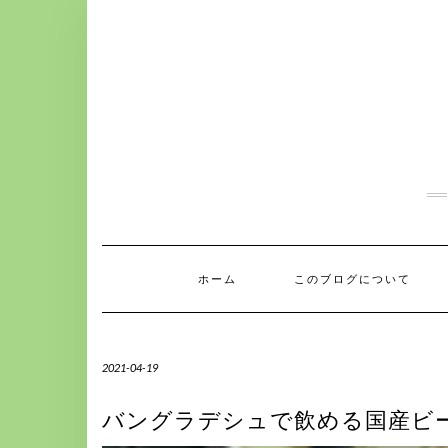
S
k
i
p
t
o
c
o
n
t
e
n
t
ホーム
このブログについて
2021-04-19
バングラデシュで飲める国産ビール