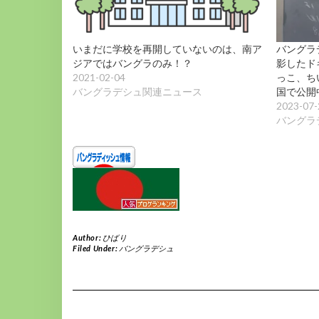
いまだに学校を再開していないのは、南ア
バングラ
ジアではバングラのみ！？
影したド
2021-02-04
っこ、ち
バングラデシュ関連ニュース
国で公開
2023-07-
バングラ
Author:
ひばり
Filed Under:
バングラデシュ