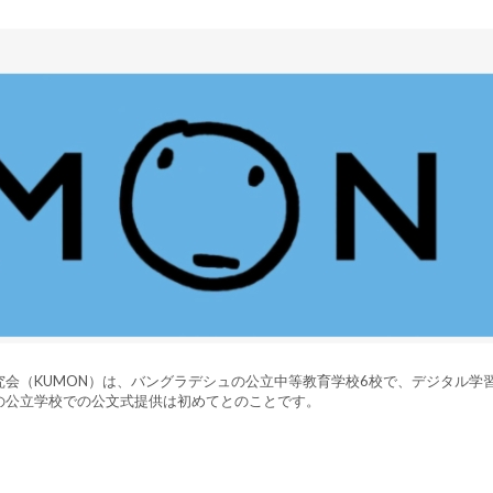
会（KUMON）は、バングラデシュの公立中等教育学校6校で、デジタル学
の公立学校での公文式提供は初めてとのことです。