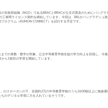
非政府組織（NGO）であるBRACとBRACが公文式普及のためにバングラ
式の三者間ライセンス契約を締結しています。今回は、BKLがバングラデシュ
ログラム（KUMON CONNECT）を試行する予定です。
0年生までの算数・数学が対象。公立中等教育学校生徒の学力向上を目指し、今
月から1校目の学習を開始しています。
」のスローガンの下、全国約2万の中等教育学校のうち2600校以上に無線通
たちのデジタル学習に力を入れているそうです。