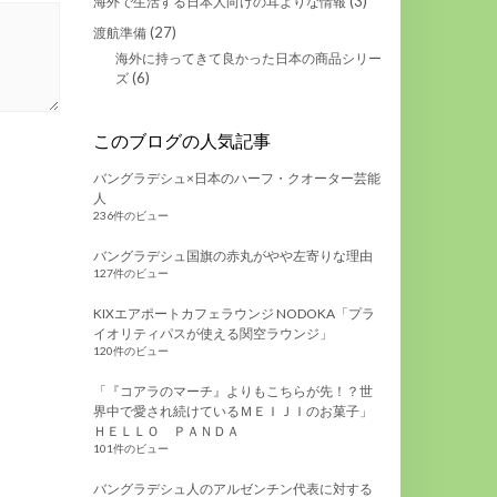
(3)
海外で生活する日本人向けの耳よりな情報
(27)
渡航準備
海外に持ってきて良かった日本の商品シリー
(6)
ズ
このブログの人気記事
バングラデシュ×日本のハーフ・クオーター芸能
人
236件のビュー
バングラデシュ国旗の赤丸がやや左寄りな理由
127件のビュー
KIXエアポートカフェラウンジ NODOKA「プラ
イオリティパスが使える関空ラウンジ」
120件のビュー
「『コアラのマーチ』よりもこちらが先！？世
界中で愛され続けているＭＥＩＪＩのお菓子」
ＨＥＬＬＯ ＰＡＮＤＡ
101件のビュー
バングラデシュ人のアルゼンチン代表に対する