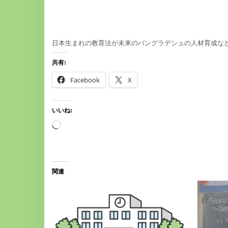
日本生まれの教育法が未来のバングラデシュの人材育成などに
共有:
Facebook
X
いいね:
読
み
込
み
中…
関連