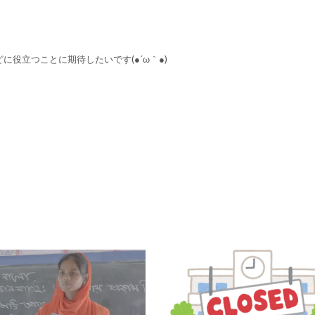
役立つことに期待したいです(●´ω｀●)ゞ