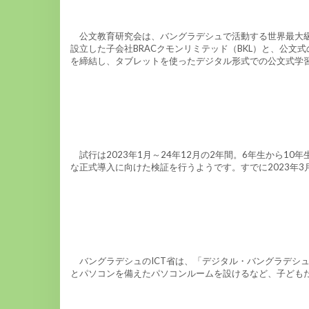
公文教育研究会は、バングラデシュで活動する世界最大級の
設立した子会社BRACクモンリミテッド（BKL）と、公文
を締結し、タブレットを使ったデジタル形式での公文式学習プ
試行は2023年1月～24年12月の2年間。6年生から1
な正式導入に向けた検証を行うようです。すでに2023年3
バングラデシュのICT省は、「デジタル・バングラデシュ
とパソコンを備えたパソコンルームを設けるなど、子ども