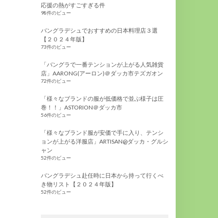
応援の熱がすごすぎる件
98件のビュー
バングラデシュでおすすめの日本料理店３選
【２０２４年版】
73件のビュー
「バングラで一番テンションが上がる人気雑貨
店」AARONG(アーロン)＠ダッカ市テズガオン
72件のビュー
「様々なブランドの服が低価格で並ぶ様子は圧
巻！！」ASTORION＠ダッカ市
56件のビュー
「様々なブランド服が安価で手に入り、テンシ
ョンが上がる洋服店」ARTISAN@ダッカ・グルシ
ャン
52件のビュー
バングラデシュ赴任時に日本から持って行くべ
き物リスト【２０２４年版】
52件のビュー