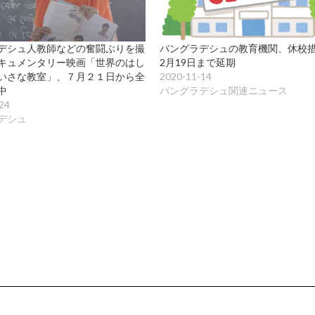
デシュ人教師などの奮闘ぶりを撮
バングラデシュの教育機関、休校措
キュメンタリー映画「世界のはし
2月19日まで延期
いさな教室」、７月２１日から全
2020-11-14
中
バングラデシュ関連ニュース
24
デシュ