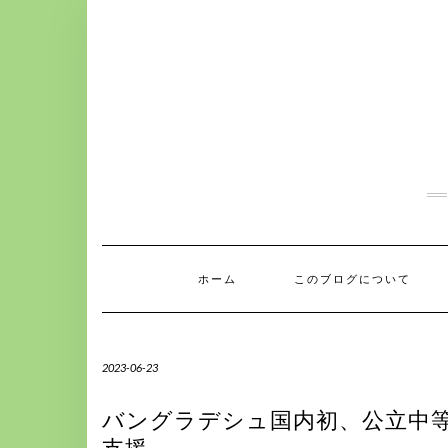
S
k
i
p
t
o
c
o
n
t
e
n
t
ホーム
このブログについて
2023-06-23
バングラデシュ国内初、公立中