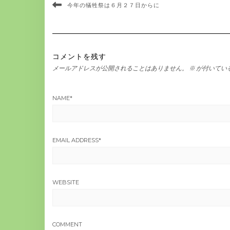
今年の犠牲祭は６月２７日からに
コメントを残す
メールアドレスが公開されることはありません。
※
が付いてい
NAME
*
EMAIL ADDRESS
*
WEBSITE
COMMENT