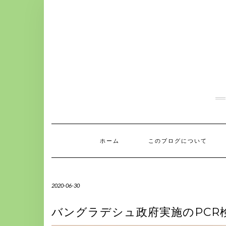
S
k
i
p
t
o
c
o
n
t
e
n
t
ホーム
このブログについて
2020-06-30
バングラデシュ政府実施のPCR