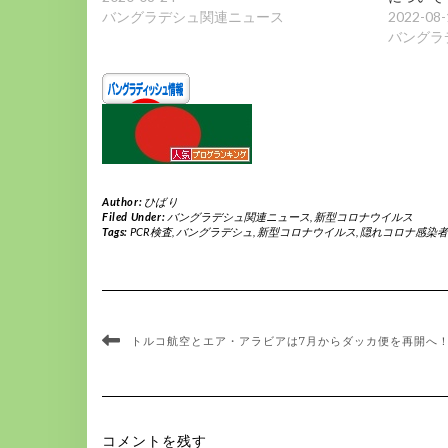
バングラデシュ関連ニュース
2022-08-
バングラ
Author:
ひばり
Filed Under:
バングラデシュ関連ニュース
,
新型コロナウイルス
Tags:
PCR検査
,
バングラデシュ
,
新型コロナウイルス
,
隠れコロナ感染者
トルコ航空とエア・アラビアは7月からダッカ便を再開へ
コメントを残す