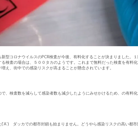
る新型コロナウイルスのPCR検査が今後、有料化することが決まりました。１
する検査の場合は、５００タカのようです。これまで無料だった検査を有料化
が増え、街中での感染リスクが高まることが懸念されています。
ので、検査数を減らして感染者数も減少したようにみせかけるため、の有料化
(‘A`) ダッカでの都市封鎖も始まりません。どうやら感染リスクの高い都市