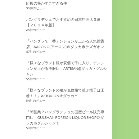
応援の熱がすごすぎる件
90件のビュー
バングラデシュでおすすめの日本料理店３選
【２０２４年版】
68件のビュー
「バングラで一番テンションが上がる人気雑貨
店」AARONG(アーロン)＠ダッカ市テズガオン
67件のビュー
「様々なブランド服が安価で手に入り、テンシ
ョンが上がる洋服店」ARTISAN@ダッカ・グルシ
ャン
55件のビュー
「様々なブランドの服が低価格で並ぶ様子は圧
巻！！」ASTORION＠ダッカ市
54件のビュー
「闇営業？バングラデシュの国産ビール販売専
門店」GULSHAN FOREIGN LIQUOR SHOP＠ダ
ッカ市グルシャン１
50件のビュー