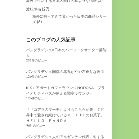
(3)
海外で生活する日本人向けの耳よりな情報
(27)
渡航準備
海外に持ってきて良かった日本の商品シリー
(6)
ズ
このブログの人気記事
バングラデシュ×日本のハーフ・クオーター芸能
人
233件のビュー
バングラデシュ国旗の赤丸がやや左寄りな理由
126件のビュー
KIXエアポートカフェラウンジ NODOKA「プラ
イオリティパスが使える関空ラウンジ」
126件のビュー
「『コアラのマーチ』よりもこちらが先！？世
界中で愛され続けているＭＥＩＪＩのお菓子」
ＨＥＬＬＯ ＰＡＮＤＡ
96件のビュー
バングラデシュ人のアルゼンチン代表に対する