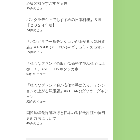
応援の熱がすごすぎる件
90件のビュー
バングラデシュでおすすめの日本料理店３選
【２０２４年版】
74件のビュー
「バングラで一番テンションが上がる人気雑貨
店」AARONG(アーロン)＠ダッカ市テズガオン
69件のビュー
「様々なブランドの服が低価格で並ぶ様子は圧
巻！！」ASTORION＠ダッカ市
53件のビュー
「様々なブランド服が安価で手に入り、テンシ
ョンが上がる洋服店」ARTISAN@ダッカ・グルシ
ャン
52件のビュー
国際運転免許証取得と日本の運転免許証の特例
更新方法について
48件のビュー