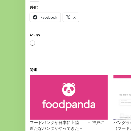
共有:
Facebook
X
いいね:
読
み
込
み
中…
関連
フードパンダが日本に上陸！ － 神戸に
バングラの
新たなパンダがやってきた－
（フード