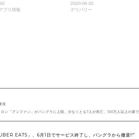
30
2020-04-02
アプリ情報
デリバリー
重視
クロン「アンファン」がバングラに上陸、少なくとも7人が死亡、100万人以上の家
「UBER EATS」、6月1日でサービス終了し、バングラから撤退!!”