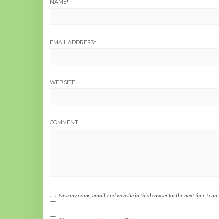
NAME
*
EMAIL ADDRESS
*
WEBSITE
COMMENT
Save my name, email, and website in this browser for the next time I co