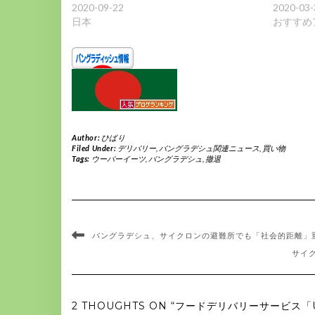
2020-09-22
2020-03-
日本
おすすめ
Author:
ひばり
Filed Under:
デリバリー
,
バングラデシュ関連ニュース
,
買い物
Tags:
ウーバーイーツ
,
バングラデシュ
,
撤退
バングラデシュ、サイクロンの避難所でも「社会的距離」
サイ
2 THOUGHTS ON “フードデリバリーサービス