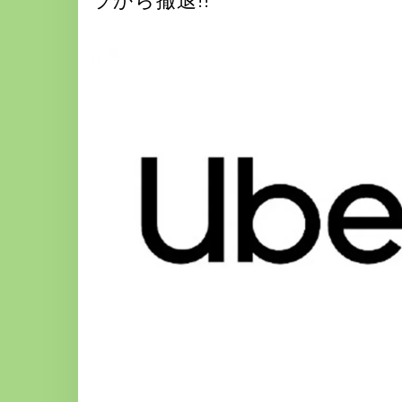
ラから撤退!!