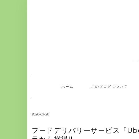
S
k
i
p
t
o
c
o
n
t
e
n
t
ホーム
このブログについて
2020-05-20
フードデリバリーサービス「Ube