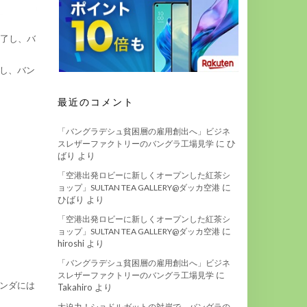
終了し、バ
し、バン
最近のコメント
「バングラデシュ貧困層の雇用創出へ」ビジネ
に
ひ
スレザーファクトリーのバングラ工場見学
ばり
より
「空港出発ロビーに新しくオープンした紅茶シ
に
ョップ」SULTAN TEA GALLERY@ダッカ空港
ひばり
より
「空港出発ロビーに新しくオープンした紅茶シ
に
ョップ」SULTAN TEA GALLERY@ダッカ空港
hiroshi
より
「バングラデシュ貧困層の雇用創出へ」ビジネ
に
スレザーファクトリーのバングラ工場見学
ンダには
Takahiro
より
大迫力！ショドルガットの対岸で、バングラの