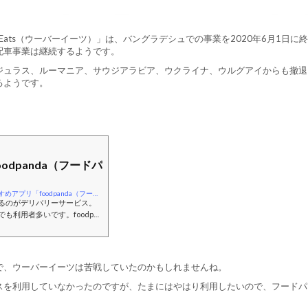
Eats（ウーバーイーツ）」は、バングラデシュでの事業を2020年6月1日に
配車事業は継続するようです。
ジュラス、ルーマニア、サウジアラビア、ウクライナ、ウルグアイからも撤退
るようです。
dpanda（フードパ
https://bangladesh-memo.work/バングラのおすすめアプリ「foodpanda（フードパンダ）/
るのがデリバリーサービス。
利用者多いです。foodpan
ード、韓国料理、ピザ、カレ
！新型コロナウイルスで外出
は利用できるので、とっても
文できますし、PCからも注文
で、ウーバーイーツは苦戦していたのかもしれませんね。
で便利です。現金払いの場合
スを利用していなかったのですが、たまにはやはり利用したいので、フードパ