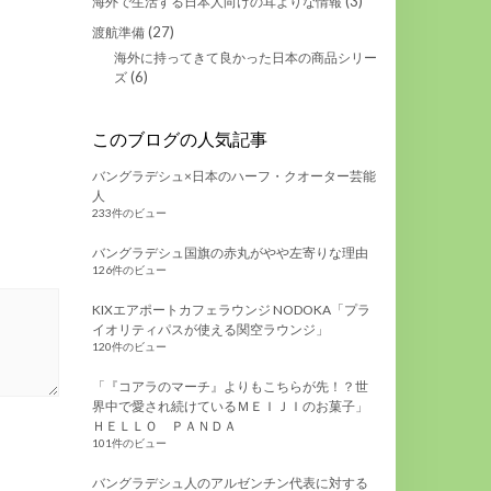
(3)
海外で生活する日本人向けの耳よりな情報
(27)
渡航準備
海外に持ってきて良かった日本の商品シリー
(6)
ズ
このブログの人気記事
バングラデシュ×日本のハーフ・クオーター芸能
人
233件のビュー
バングラデシュ国旗の赤丸がやや左寄りな理由
126件のビュー
KIXエアポートカフェラウンジ NODOKA「プラ
イオリティパスが使える関空ラウンジ」
120件のビュー
「『コアラのマーチ』よりもこちらが先！？世
界中で愛され続けているＭＥＩＪＩのお菓子」
ＨＥＬＬＯ ＰＡＮＤＡ
101件のビュー
バングラデシュ人のアルゼンチン代表に対する