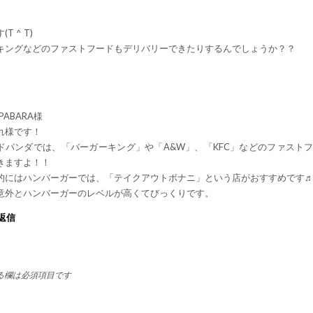
 ^ T)
キングなどのファストフードもデリバリーできたりするんでしょうか？？
PABARA様
れ様です！
ドパンダでは、「バーガーキング」や「A&W」、「KFC」などのファスト
きますよ！！
的にはハンバーガーでは、「テイクアウトボナニ」という店がおすすめです
意外とハンバーガーのレベルが高くてびっくりです。
返信
る欄は必須項目です