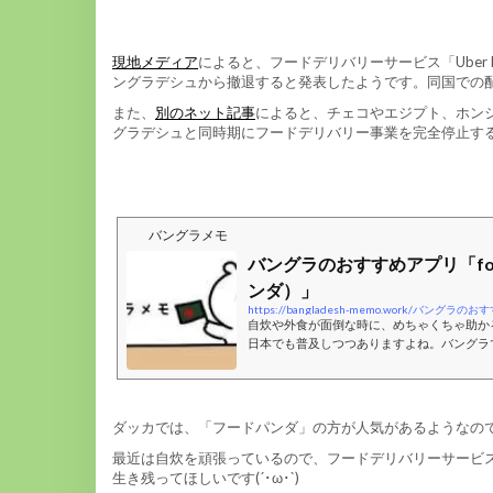
現地メディア
によると、フードデリバリーサービス「Uber 
ングラデシュから撤退すると発表したようです。同国での
また、
別のネット記事
によると、チェコやエジプト、ホン
グラデシュと同時期にフードデリバリー事業を完全停止す
バングラメモ
バングラのおすすめアプリ「foo
ンダ）」
自炊や外食が面倒な時に、めちゃくちゃ助か
日本でも普及しつつありますよね。バングラでも
daは、種類も豊富で、日本食やファストフ
ー、スイーツなど、なんでも購入できます！
が困難なこの時期でも、デリバリーサービス
とっても助かります。携帯のアプリからも注
ダッカでは、「フードパンダ」の方が人気があるようなの
できます。クレジットカード決済もできるの
は、配達員がおつりを持っていないので...
最近は自炊を頑張っているので、フードデリバリーサービ
生き残ってほしいです(´･ω･`)