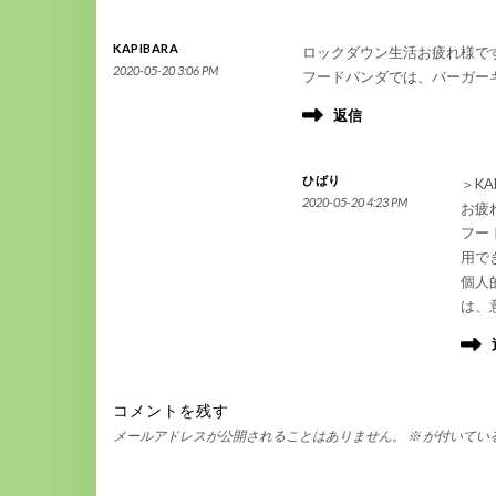
KAPIBARA
ロックダウン生活お疲れ様です(T
2020-05-20 3:06 PM
フードパンダでは、バーガー
返信
ひばり
＞KA
2020-05-20 4:23 PM
お疲
フー
用で
個人
は、
コメントを残す
メールアドレスが公開されることはありません。
※
が付いてい