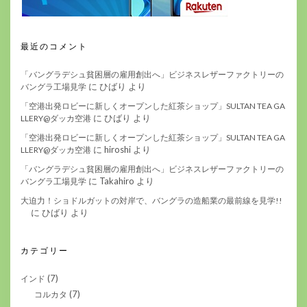
最近のコメント
「バングラデシュ貧困層の雇用創出へ」ビジネスレザーファクトリーの
に
ひばり
より
バングラ工場見学
「空港出発ロビーに新しくオープンした紅茶ショップ」SULTAN TEA GA
に
ひばり
より
LLERY@ダッカ空港
「空港出発ロビーに新しくオープンした紅茶ショップ」SULTAN TEA GA
に
hiroshi
より
LLERY@ダッカ空港
「バングラデシュ貧困層の雇用創出へ」ビジネスレザーファクトリーの
に
Takahiro
より
バングラ工場見学
大迫力！ショドルガットの対岸で、バングラの造船業の最前線を見学!!
に
ひばり
より
カテゴリー
(7)
インド
(7)
コルカタ