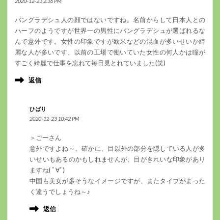
2020-12-23 2:36 PM
バングラデシュ人の顔ではないですね。名前からして日本人との
ハーフのようですが世界一の男性にバングラデシュが選ばれるな
んで意外です。女性の印象ですが欧米などの混血が多いせいか綺
麗な人が多いです、以前の工場で働いていた女性の何人かは瞳が
すごく綺麗で仕事を忘れて毎日見とれていました(笑)
返信
ひばり
2020-12-23 10:42 PM
＞ごーさん
意外ですよね～。確かに、目以外の部分を隠している人が多
いせいもあるのかもしれませんが、目がきれいな印象があり
ますね( ﾟ∀ﾟ)
中国も美女が多そうなイメージですが、またタイプがまった
く違うでしょうね～♪
返信