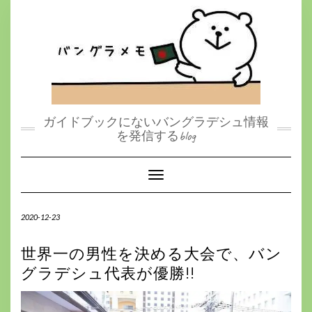
S
k
i
p
t
o
c
o
n
t
ガイドブックにないバングラデシュ情報
e
を発信するblog
n
t
Toggle Navigation
2020-12-23
世界一の男性を決める大会で、バン
グラデシュ代表が優勝!!