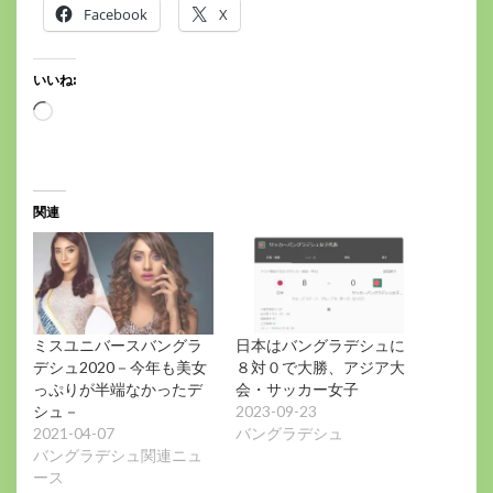
Facebook
X
いいね:
読
み
込
み
中…
関連
ミスユニバースバングラ
日本はバングラデシュに
デシュ2020－今年も美女
８対０で大勝、アジア大
っぷりが半端なかったデ
会・サッカー女子
シュ－
2023-09-23
2021-04-07
バングラデシュ
バングラデシュ関連ニュ
ース