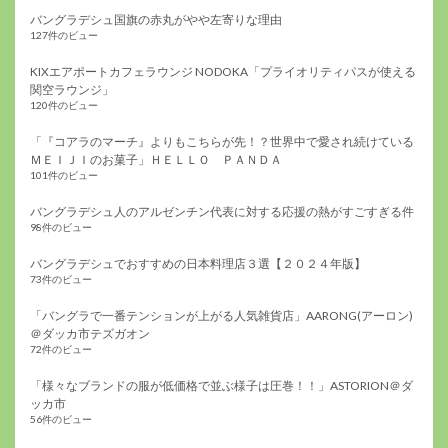
バングラデシュ国旗の赤丸がやや左寄りな理由
127件のビュー
KIXエアポートカフェラウンジ NODOKA「プライオリティパスが使える
関空ラウンジ」
120件のビュー
「『コアラのマーチ』よりもこちらが先！？世界中で愛され続けている
ＭＥＩＪＩのお菓子」ＨＥＬＬＯ ＰＡＮＤＡ
101件のビュー
バングラデシュ人のアルゼンチン代表に対する応援の熱がすごすぎる件
98件のビュー
バングラデシュでおすすめの日本料理店３選【２０２４年版】
73件のビュー
「バングラで一番テンションが上がる人気雑貨店」AARONG(アーロン)
＠ダッカ市テズガオン
72件のビュー
「様々なブランドの服が低価格で並ぶ様子は圧巻！！」ASTORION＠ダ
ッカ市
56件のビュー