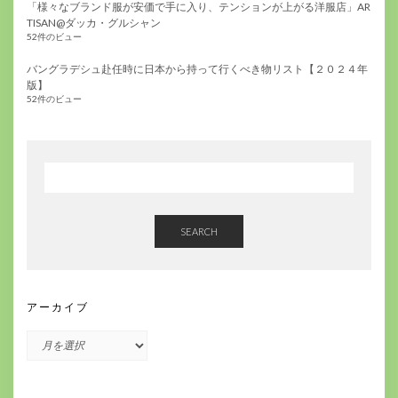
「様々なブランド服が安価で手に入り、テンションが上がる洋服店」AR
TISAN@ダッカ・グルシャン
52件のビュー
バングラデシュ赴任時に日本から持って行くべき物リスト【２０２４年
版】
52件のビュー
SEARCH
アーカイブ
ア
ー
カ
イ