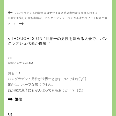
バングラデシュの新型コロナウイルス感染者数が５０万人超える
日本で引退した大型客船が、バングラデシュ・ベンガル湾のリゾート航路で復
活！！
5 THOUGHTS ON “世界一の男性を決める大会で、バン
グラデシュ代表が優勝!!”
RIE
2020-12-23 4:43 AM
おぉ！！
バングラデシュ男性が世界一とはすごいですね(ﾟдﾟ)
確かに、ハーフな感じですね。
我が家の息子にもがんばってもらおうか！？（笑）
返信
RIE