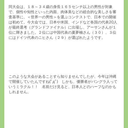
同大会は、１８～３４歳の身長１６５センチ以上の男性が対象
で、個性や知性といった内面、肉体美などの総合的な美しさを審
査基準に、＜世界一の男性＞を選ぶコンテストで、日本での開催
は初めて。今大会では、日本や米国、インドなど各国の代表20人
が最終選考（グランドファイナル）に出場し、アーサンさんが１
位に輝きました。２位には中国代表の夏夢楠さん（３０）、３位
にはドイツ代表のニヒさん（２９）が選ばれたようです。
このような大会があることすら知りませんでしたが、今年は沖縄
で開催していたんですね(ﾟдﾟ) しかも、優勝者がバングラ人って
いうミラクル！！ 名前だけ見ると、日本人とのハーフなのかも
しれません。