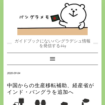
S
k
i
p
t
o
c
o
n
t
ガイドブックにないバングラデシュ情報
e
を発信するblog
n
t
Toggle Navigation
2020-09-04
中国からの生産移転補助、経産省が
インド・バングラを追加へ