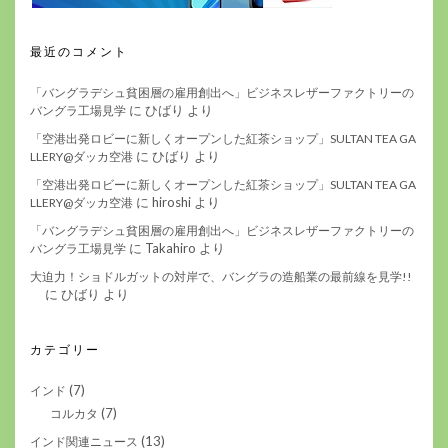
最近のコメント
「バングラデシュ貧困層の雇用創出へ」ビジネスレザーファクトリーの
に
ひばり
より
バングラ工場見学
「空港出発ロビーに新しくオープンした紅茶ショップ」SULTAN TEA GA
に
ひばり
より
LLERY@ダッカ空港
「空港出発ロビーに新しくオープンした紅茶ショップ」SULTAN TEA GA
に
hiroshi
より
LLERY@ダッカ空港
「バングラデシュ貧困層の雇用創出へ」ビジネスレザーファクトリーの
に
Takahiro
より
バングラ工場見学
大迫力！ショドルガットの対岸で、バングラの造船業の最前線を見学!!
に
ひばり
より
カテゴリー
(7)
インド
(7)
コルカタ
(13)
インド関連ニュース