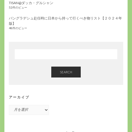
TISAN@ダッカ・グルシャン
52件のビュー
バングラデシュ赴任時に日本から持って行くべき物リスト【２０２４年
版】
48件のビュー
SEARCH
アーカイブ
ア
ー
カ
イ
ブ