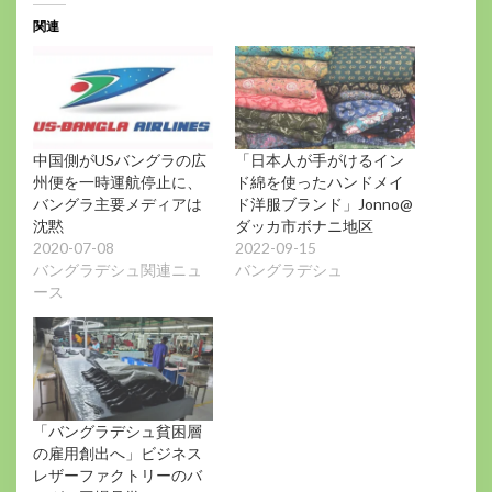
中…
関連
中国側がUSバングラの広
「日本人が手がけるイン
州便を一時運航停止に、
ド綿を使ったハンドメイ
バングラ主要メディアは
ド洋服ブランド」Jonno@
沈黙
ダッカ市ボナニ地区
2020-07-08
2022-09-15
バングラデシュ関連ニュ
バングラデシュ
ース
「バングラデシュ貧困層
の雇用創出へ」ビジネス
レザーファクトリーのバ