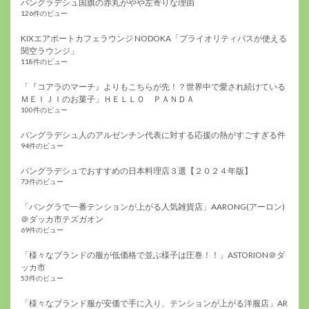
バングラデシュ国旗の赤丸がやや左寄りな理由
126件のビュー
KIXエアポートカフェラウンジ NODOKA「プライオリティパスが使える
関空ラウンジ」
118件のビュー
「『コアラのマーチ』よりもこちらが先！？世界中で愛され続けている
ＭＥＩＪＩのお菓子」ＨＥＬＬＯ ＰＡＮＤＡ
100件のビュー
バングラデシュ人のアルゼンチン代表に対する応援の熱がすごすぎる件
94件のビュー
バングラデシュでおすすめの日本料理店３選【２０２４年版】
73件のビュー
「バングラで一番テンションが上がる人気雑貨店」AARONG(アーロン)
＠ダッカ市テズガオン
69件のビュー
「様々なブランドの服が低価格で並ぶ様子は圧巻！！」ASTORION＠ダ
ッカ市
53件のビュー
「様々なブランド服が安価で手に入り、テンションが上がる洋服店」AR