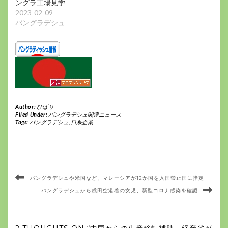
ングラ工場見学
2023-02-09
バングラデシュ
Author:
ひばり
Filed Under:
バングラデシュ関連ニュース
Tags:
バングラデシュ
,
日系企業
バングラデシュや米国など、マレーシアが12か国を入国禁止国に指定
バングラデシュから成田空港着の女児、新型コロナ感染を確認