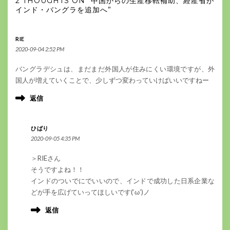
2 THOUGHTS ON “中国からの生産移転補助、経産省が
インド・バングラを追加へ”
RIE
2020-09-04 2:52 PM
バングラデシュは、まだまだ外国人が住みにくい環境ですが、外
国人が増えていくことで、少しずつ変わっていけばいいですねー
返信
ひばり
2020-09-05 4:35 PM
＞RIEさん
そうですよね！！
インドのついでにでいいので、インドで成功した日系企業な
どが手を広げていってほしいです(‘ω’)ノ
返信