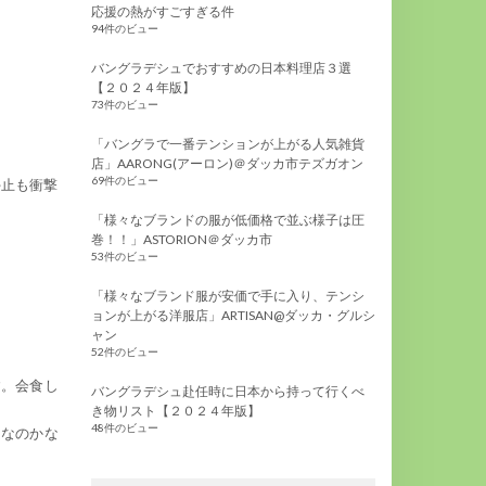
応援の熱がすごすぎる件
94件のビュー
バングラデシュでおすすめの日本料理店３選
【２０２４年版】
73件のビュー
「バングラで一番テンションが上がる人気雑貨
店」AARONG(アーロン)＠ダッカ市テズガオン
69件のビュー
停止も衝撃
「様々なブランドの服が低価格で並ぶ様子は圧
巻！！」ASTORION＠ダッカ市
53件のビュー
「様々なブランド服が安価で手に入り、テンシ
ョンが上がる洋服店」ARTISAN@ダッカ・グルシ
ャン
52件のビュー
す。会食し
バングラデシュ赴任時に日本から持って行くべ
き物リスト【２０２４年版】
48件のビュー
うなのかな