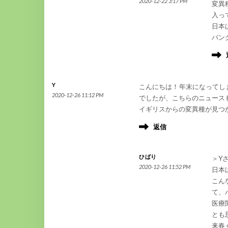
2020-12-22 3:17 PM
変異
入っ
日本
バン
Y
こんにちは！年末になってしま
2020-12-26 11:12 PM
でしたが、こちらのニュース
イギリスからの変異種が見つ
返信
ひばり
＞Y
2020-12-26 11:52 PM
日本
こん
て、
医療
とも
来春