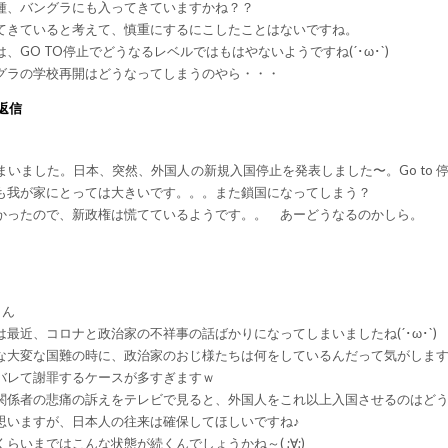
種、バングラにも入ってきていますかね？？
てきていると考えて、慎重にするにこしたことはないですね。
は、GO TO停止でどうなるレベルではもはやないようですね(´･ω･`)
グラの学校再開はどうなってしまうのやら・・・
返信
いました。日本、突然、外国人の新規入国停止を発表しました〜。Go to 
も我が家にとっては大きいです。。。また鎖国になってしまう？
かったので、新政権は慌てているようです。。 あーどうなるのかしら。
さん
は最近、コロナと政治家の不祥事の話ばかりになってしまいましたね(´･ω･`)
な大変な国難の時に、政治家のおじ様たちは何をしているんだって気がしま
バレて謝罪するケースが多すぎますｗ
関係者の悲痛の訴えをテレビで見ると、外国人をこれ以上入国させるのはど
思いますが、日本人の往来は確保してほしいですね♪
くらいまではこんな状態が続くんでしょうかね～( ;∀;)