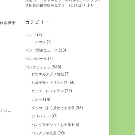
に
ひばり
より
造船業の最前線を見学!!
カテゴリー
旅客機乗
(7)
インド
(7)
コルカタ
(13)
インド関連ニュース
(7)
シンガポール
(848)
バングラデシュ
(5)
おすすめアプリ情報
(68)
お菓子類・ドリンク類
(79)
カフェ・レストラン
(14)
カレー
(36)
ダッカでよく見かける光景
デシュ
(37)
デリバリー
(26)
バングラデシュのお土産
(20)
バングラ珍百景