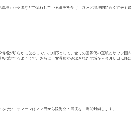
変異種」が英国などで流行している事態を受け、欧州と地理的に近く往来も多
学情報が明らかになるまで」の対応として、全ての国際便の運航とサウジ国内
長も検討するようです。さらに、変異種が確認された地域から今月８日以降に
めるほか、オマーンは２２日から陸海空の国境を１週間封鎖します。