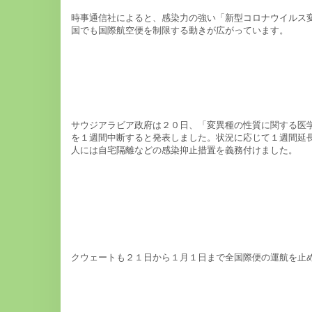
時事通信社によると、感染力の強い「新型コロナウイルス
国でも国際航空便を制限する動きが広がっています。
サウジアラビア政府は２０日、「変異種の性質に関する医
を１週間中断すると発表しました。状況に応じて１週間延
人には自宅隔離などの感染抑止措置を義務付けました。
クウェートも２１日から１月１日まで全国際便の運航を止