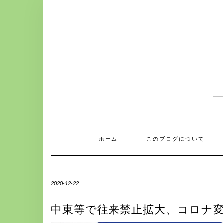
S
k
i
p
t
o
c
o
n
t
e
n
t
ホーム
このブログについて
2020-12-22
中東等で往来禁止拡大、コロナ