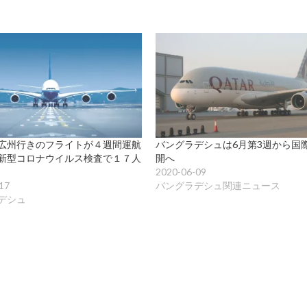
広州行きのフライトが４週間運航
バングラデシュは6月第3週から国
新型コロナウイルス検査で１７人
開へ
2020-06-09
17
バングラデシュ関連ニュース
デシュ