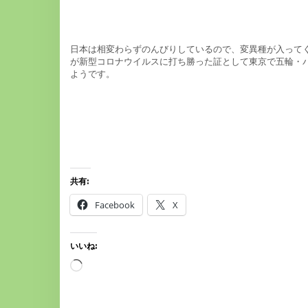
日本は相変わらずのんびりしているので、変異種が入ってく
が新型コロナウイルスに打ち勝った証として東京で五輪・
ようです。
共有:
Facebook
X
いいね:
読
み
込
み