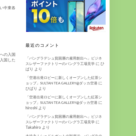
い中東各
最近のコメント
への入国
「バングラデシュ貧困層の雇用創出へ」ビジネ
入国した
に
ひ
スレザーファクトリーのバングラ工場見学
ばり
より
「空港出発ロビーに新しくオープンした紅茶シ
に
ョップ」SULTAN TEA GALLERY@ダッカ空港
ひばり
より
「空港出発ロビーに新しくオープンした紅茶シ
に
ョップ」SULTAN TEA GALLERY@ダッカ空港
hiroshi
より
「バングラデシュ貧困層の雇用創出へ」ビジネ
に
スレザーファクトリーのバングラ工場見学
Takahiro
より
大迫力！ショドルガットの対岸で、バングラの