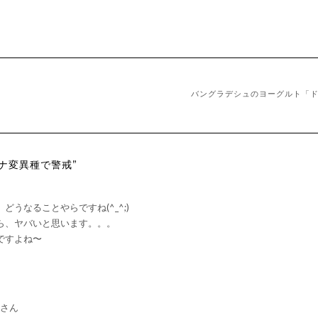
バングラデシュのヨーグルト「
ロナ変異種で警戒”
うなることやらですね(^_^;)
ら、ヤバいと思います。。。
ですよね〜
Eさん