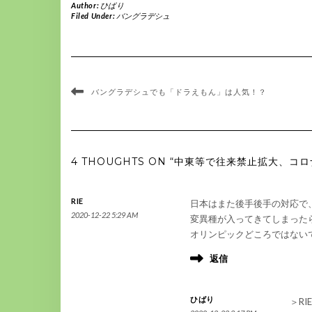
Author:
ひばり
Filed Under:
バングラデシュ
バングラデシュでも「ドラえもん」は人気！？
4 THOUGHTS ON “中東等で往来禁止拡大、コ
RIE
日本はまた後手後手の対応で、ど
2020-12-22 5:29 AM
変異種が入ってきてしまった
オリンピックどころではない
返信
ひばり
＞RI