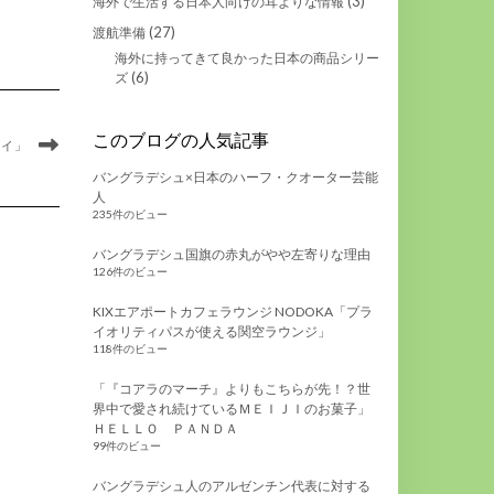
(3)
海外で生活する日本人向けの耳よりな情報
(27)
渡航準備
海外に持ってきて良かった日本の商品シリー
(6)
ズ
このブログの人気記事
ドイ」
バングラデシュ×日本のハーフ・クオーター芸能
人
235件のビュー
バングラデシュ国旗の赤丸がやや左寄りな理由
126件のビュー
KIXエアポートカフェラウンジ NODOKA「プラ
イオリティパスが使える関空ラウンジ」
118件のビュー
「『コアラのマーチ』よりもこちらが先！？世
界中で愛され続けているＭＥＩＪＩのお菓子」
ＨＥＬＬＯ ＰＡＮＤＡ
99件のビュー
バングラデシュ人のアルゼンチン代表に対する