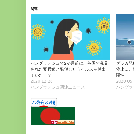
中…
関連
バングラデシュで2か月前に、英国で発見
ダッカ発
された変異種と酷似したウイルスを検出し
停止に、
ていた！？
陽性
2020-12-28
2020-06-
バングラデシュ関連ニュース
バングラ