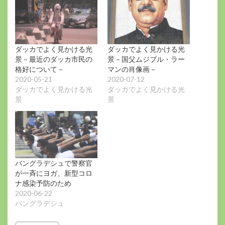
ダッカでよく見かける光
ダッカでよく見かける光
景－最近のダッカ市民の
景－国父ムジブル・ラー
格好について－
マンの肖像画－
2020-05-21
2020-07-12
ダッカでよく見かける光
ダッカでよく見かける光
景
景
バングラデシュで警察官
が一斉にヨガ、新型コロ
ナ感染予防のため
2020-06-22
バングラデシュ