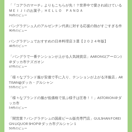
「『コアラのマーチ』よりもこちらが先！？世界中で愛され続けている
ＭＥＩＪＩのお菓子」ＨＥＬＬＯ ＰＡＮＤＡ
96件のビュー
バングラデシュ人のアルゼンチン代表に対する応援の熱がすごすぎる件
90件のビュー
バングラデシュでおすすめの日本料理店３選【２０２４年版】
68件のビュー
「バングラで一番テンションが上がる人気雑貨店」AARONG(アーロン)
＠ダッカ市テズガオン
67件のビュー
「様々なブランド服が安価で手に入り、テンションが上がる洋服店」AR
TISAN@ダッカ・グルシャン
55件のビュー
「様々なブランドの服が低価格で並ぶ様子は圧巻！！」ASTORION＠ダ
ッカ市
54件のビュー
「闇営業？バングラデシュの国産ビール販売専門店」GULSHAN FOREI
GN LIQUOR SHOP＠ダッカ市グルシャン１
50件のビュー