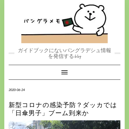
S
k
i
p
t
o
c
o
n
t
ガイドブックにないバングラデシュ情報
e
を発信するblog
n
t
Toggle Navigation
2020-06-24
新型コロナの感染予防？ダッカでは
「日傘男子」ブーム到来か