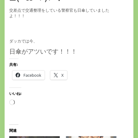
交差点で交通整理をしている警察官も日傘していました
よ！！！
ダッカでは今、
日傘がアツいです！！！
共有:
Facebook
X
いいね:
読
み
込
み
中…
関連