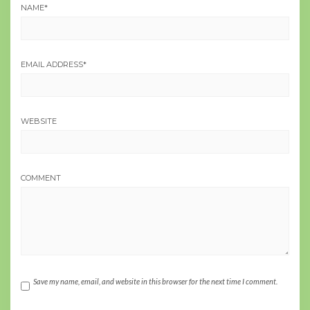
NAME
*
EMAIL ADDRESS
*
WEBSITE
COMMENT
Save my name, email, and website in this browser for the next time I comment.