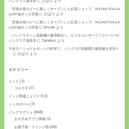
に
ひばり
より
バングラ工場見学
「空港出発ロビーに新しくオープンした紅茶ショップ」SULTAN TEA GA
に
ひばり
より
LLERY@ダッカ空港
「空港出発ロビーに新しくオープンした紅茶ショップ」SULTAN TEA GA
に
hiroshi
より
LLERY@ダッカ空港
「バングラデシュ貧困層の雇用創出へ」ビジネスレザーファクトリーの
に
Takahiro
より
バングラ工場見学
大迫力！ショドルガットの対岸で、バングラの造船業の最前線を見学!!
に
ひばり
より
カテゴリー
(7)
インド
(7)
コルカタ
(13)
インド関連ニュース
(7)
シンガポール
(848)
バングラデシュ
(5)
おすすめアプリ情報
(68)
お菓子類・ドリンク類