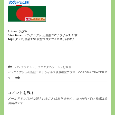
Author:
ひばり
Filed Under:
バングラデシュ
,
新型コロナウイルス
,
日常
Tags:
ダッカ
,
感染予防
,
新型コロナウイルス
,
日傘男子
バングラデシュ、グダグダのゾーン分け規制
バングラデシュの新型コロナウイルス接触確認アプリ「CORONA TRACER B
D」
コメントを残す
メールアドレスが公開されることはありません。
※
が付いている欄は必
須項目です