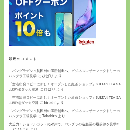
最近のコメント
「バングラデシュ貧困層の雇用創出へ」ビジネスレザーファクトリーの
に
ひばり
より
バングラ工場見学
「空港出発ロビーに新しくオープンした紅茶ショップ」SULTAN TEA GA
に
ひばり
より
LLERY@ダッカ空港
「空港出発ロビーに新しくオープンした紅茶ショップ」SULTAN TEA GA
に
hiroshi
より
LLERY@ダッカ空港
「バングラデシュ貧困層の雇用創出へ」ビジネスレザーファクトリーの
に
Takahiro
より
バングラ工場見学
大迫力！ショドルガットの対岸で、バングラの造船業の最前線を見学!!
に
ひばり
より