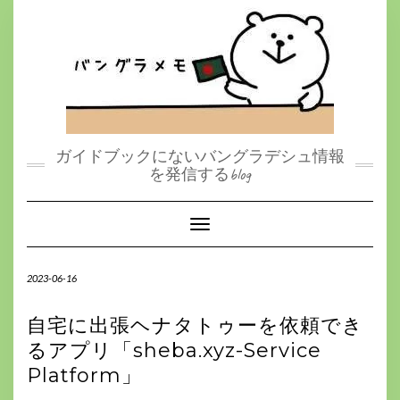
S
k
i
p
t
o
c
o
n
t
ガイドブックにないバングラデシュ情報
e
を発信するblog
n
t
Toggle Navigation
2023-06-16
自宅に出張ヘナタトゥーを依頼でき
るアプリ「sheba.xyz-Service
Platform」