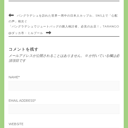
バングラデシュを訪れた世界一周中の日本人カップル、SNS上で「心配
の声」相次ぐ
「バングラデシュでジュートバッグの購入検討者、必見のお店！」TARANGO
@ダッカ市・ミルプール
コメントを残す
メールアドレスが公開されることはありません。
※
が付いている欄は必
須項目です
NAME
*
EMAIL ADDRESS
*
WEBSITE