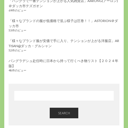
「バングラで一番テンションが上がる人気雑貨店」AARONG(アーロン)
＠ダッカ市テズガオン
69件のビュー
「様々なブランドの服が低価格で並ぶ様子は圧巻！！」ASTORION＠ダ
ッカ市
53件のビュー
「様々なブランド服が安価で手に入り、テンションが上がる洋服店」AR
TISAN@ダッカ・グルシャン
52件のビュー
バングラデシュ赴任時に日本から持って行くべき物リスト【２０２４年
版】
48件のビュー
SEARCH