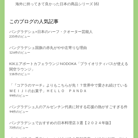
(6)
海外に持ってきて良かった日本の商品シリーズ
このブログの人気記事
バングラデシュ×日本のハーフ・クオーター芸能人
235件のビュー
バングラデシュ国旗の赤丸がやや左寄りな理由
126件のビュー
KIXエアポートカフェラウンジ NODOKA「プライオリティパスが使える
関空ラウンジ」
118件のビュー
「『コアラのマーチ』よりもこちらが先！？世界中で愛され続けている
ＭＥＩＪＩのお菓子」ＨＥＬＬＯ ＰＡＮＤＡ
99件のビュー
バングラデシュ人のアルゼンチン代表に対する応援の熱がすごすぎる件
94件のビュー
バングラデシュでおすすめの日本料理店３選【２０２４年版】
73件のビュー