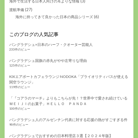
(3)
海外で生活する日本人向けの耳よりな情報
(27)
渡航準備
(6)
海外に持ってきて良かった日本の商品シリーズ
このブログの人気記事
バングラデシュ×日本のハーフ・クオーター芸能人
233件のビュー
バングラデシュ国旗の赤丸がやや左寄りな理由
125件のビュー
KIXエアポートカフェラウンジ NODOKA「プライオリティパスが使える
関空ラウンジ」
119件のビュー
「『コアラのマーチ』よりもこちらが先！？世界中で愛され続けている
ＭＥＩＪＩのお菓子」ＨＥＬＬＯ ＰＡＮＤＡ
100件のビュー
バングラデシュ人のアルゼンチン代表に対する応援の熱がすごすぎる件
90件のビュー
バングラデシュでおすすめの日本料理店３選【２０２４年版】