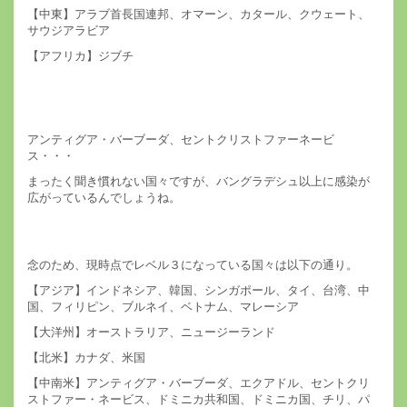
【中東】アラブ首長国連邦、オマーン、カタール、クウェート、
サウジアラビア
【アフリカ】ジブチ
アンティグア・バーブーダ、セントクリストファーネービ
ス・・・
まったく聞き慣れない国々ですが、バングラデシュ以上に感染が
広がっているんでしょうね。
念のため、現時点でレベル３になっている国々は以下の通り。
【アジア】インドネシア、韓国、シンガポール、タイ、台湾、中
国、フィリピン、ブルネイ、ベトナム、マレーシア
【大洋州】オーストラリア、ニュージーランド
【北米】カナダ、米国
【中南米】アンティグア・バーブーダ、エクアドル、セントクリ
ストファー・ネービス、ドミニカ共和国、ドミニカ国、チリ、パ