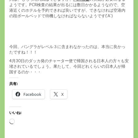
ようです。PCR検査の結果が出るには数日かかるようなので、空
港近くのホテルを予約できれば良いですが、できなければ空港内
の段ボールベッドで待機しなければならないようです(‘A`)
今回、バングラがレベル３に含まれなかったのは、本当に良かっ
たですね！！！
4月30日のダッカ発のチャーター便で帰国される日本人の方々も安
堵されているでしょう。果たして、今回どれくらいの日本人が帰
国するのか・・・
共有:
Facebook
X
いいね:
読
み
込
み