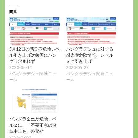
中…
関連
5月12日の感染症危険レベ
バングラデシュに対する
ル引き上げ対象国にバン
感染症危険情報、レベル
グラ含まれず
３に引き上げ
2020-05-14
2020-05-22
バングラデシュ関連ニュ
バングラデシュ関連ニュ
ース
ース
バングラ全土が危険レベ
ル２に、「不要不急の渡
航中止を」外務省
2024-07-21