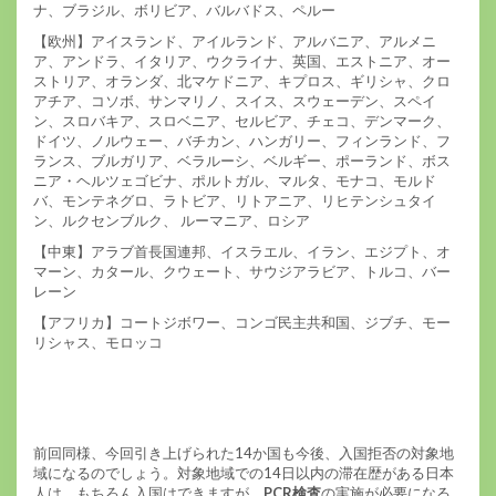
ナ、ブラジル、ボリビア、バルバドス、ペルー
【欧州】アイスランド、アイルランド、アルバニア、アルメニ
ア、アンドラ、イタリア、ウクライナ、英国、エストニア、オー
ストリア、オランダ、北マケドニア、キプロス、ギリシャ、クロ
アチア、コソボ、サンマリノ、スイス、スウェーデン、スペイ
ン、スロバキア、スロベニア、セルビア、チェコ、デンマーク、
ドイツ、ノルウェー、バチカン、ハンガリー、フィンランド、フ
ランス、ブルガリア、ベラルーシ、ベルギー、ポーランド、ボス
ニア・ヘルツェゴビナ、ポルトガル、マルタ、モナコ、モルド
バ、モンテネグロ、ラトビア、リトアニア、リヒテンシュタイ
ン、ルクセンブルク、 ルーマニア、ロシア
【中東】アラブ首長国連邦、イスラエル、イラン、エジプト、オ
マーン、カタール、クウェート、サウジアラビア、トルコ、バー
レーン
【アフリカ】コートジボワー、コンゴ民主共和国、ジブチ、モー
リシャス、モロッコ
前回同様、今回引き上げられた14か国も今後、入国拒否の対象地
域になるのでしょう。対象地域での14日以内の滞在歴がある日本
人は、もちろん入国はできますが、
PCR検査
の実施が必要になる