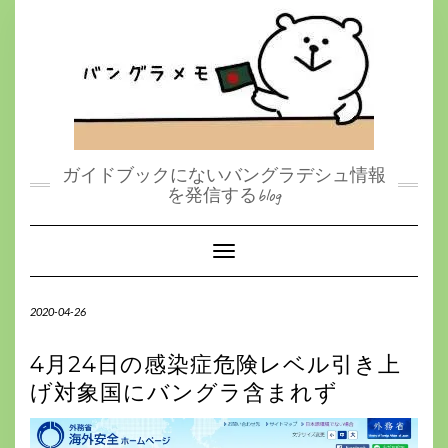
S
k
i
p
t
o
c
o
n
t
ガイドブックにないバングラデシュ情報
e
を発信するblog
n
t
Toggle Navigation
2020-04-26
4月24日の感染症危険レベル引き上
げ対象国にバングラ含まれず