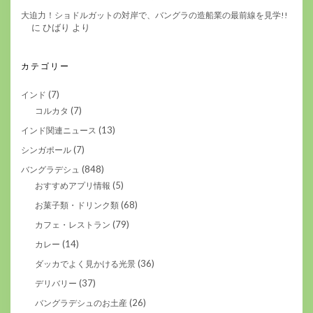
大迫力！ショドルガットの対岸で、バングラの造船業の最前線を見学!!
に
ひばり
より
カテゴリー
(7)
インド
(7)
コルカタ
(13)
インド関連ニュース
(7)
シンガポール
(848)
バングラデシュ
(5)
おすすめアプリ情報
(68)
お菓子類・ドリンク類
(79)
カフェ・レストラン
(14)
カレー
(36)
ダッカでよく見かける光景
(37)
デリバリー
(26)
バングラデシュのお土産