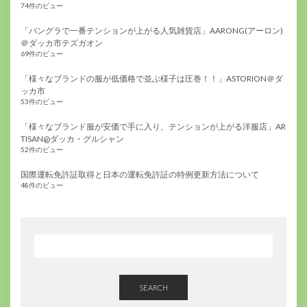
74件のビュー
「バングラで一番テンションが上がる人気雑貨店」AARONG(アーロン)
＠ダッカ市テズガオン
69件のビュー
「様々なブランドの服が低価格で並ぶ様子は圧巻！！」ASTORION＠ダ
ッカ市
53件のビュー
「様々なブランド服が安価で手に入り、テンションが上がる洋服店」AR
TISAN@ダッカ・グルシャン
52件のビュー
国際運転免許証取得と日本の運転免許証の特例更新方法について
48件のビュー
SEARCH