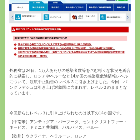
外務省は24日、1万人あたりの感染者数等を含む様々な状況を総合
的に勘案し、ロシアやペルーなど14か国の感染症危険情報レベル
について、渡航中止勧告のレベル３に引き上げました。今回、バ
ングラデシュは引き上げ対象国に含まれず、レベル２のままとな
っています。
今回新らにレベル３に引き上げられたのは以下の14か国です。
【中南米】アンティグア・バーブーダ、セントクリストファー・
ネービス、ドミニカ共和国、バルバドス、ペルー
【欧州】ウクライナ、ベラルーシ、ロシア