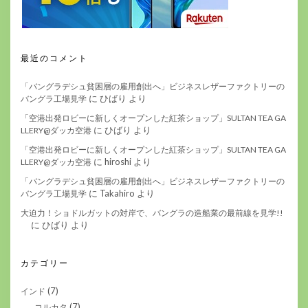
最近のコメント
「バングラデシュ貧困層の雇用創出へ」ビジネスレザーファクトリーの
に
ひばり
より
バングラ工場見学
「空港出発ロビーに新しくオープンした紅茶ショップ」SULTAN TEA GA
に
ひばり
より
LLERY@ダッカ空港
「空港出発ロビーに新しくオープンした紅茶ショップ」SULTAN TEA GA
に
hiroshi
より
LLERY@ダッカ空港
「バングラデシュ貧困層の雇用創出へ」ビジネスレザーファクトリーの
に
Takahiro
より
バングラ工場見学
大迫力！ショドルガットの対岸で、バングラの造船業の最前線を見学!!
に
ひばり
より
カテゴリー
(7)
インド
(7)
コルカタ