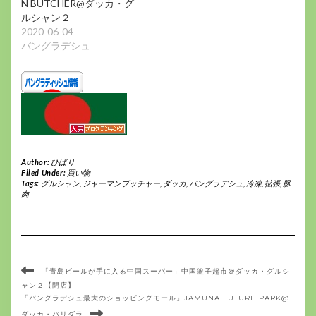
N BUTCHER@ダッカ・グ
ルシャン２
2020-06-04
バングラデシュ
Author:
ひばり
Filed Under:
買い物
Tags:
グルシャン
,
ジャーマンブッチャー
,
ダッカ
,
バングラデシュ
,
冷凍
,
拡張
,
豚
肉
「青島ビールが手に入る中国スーパー」中国篮子超市＠ダッカ・グルシ
ャン２【閉店】
「バングラデシュ最大のショッピングモール」JAMUNA FUTURE PARK@
ダッカ・バリダラ