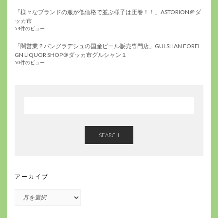
「様々なブランドの服が低価格で並ぶ様子は圧巻！！」ASTORION＠ダ
ッカ市
54件のビュー
「闇営業？バングラデシュの国産ビール販売専門店」GULSHAN FOREI
GN LIQUOR SHOP＠ダッカ市グルシャン１
50件のビュー
SEARCH
アーカイブ
ア
ー
カ