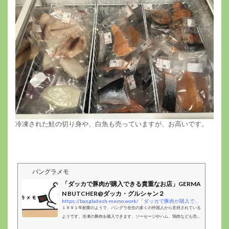
冷凍された鮭の切り身や、白魚も売っていますが、お高いです。
バングラメモ
「ダッカで豚肉が購入できる貴重なお店」GERMA
N BUTCHER@ダッカ・グルシャン２
https://bangladesh-memo.work/「ダッカで豚肉が購入できる貴重なお店」german-bucherダ/
１９９１年創業のようで、バングラ在住の多くの外国人から支持されている
ようです。冷凍の豚肉を購入できます。ソーセージやハム、鶏肉なども売っ
ています。公益財団法人オイスカ（国際協力NGO、本部：東京都杉並区）