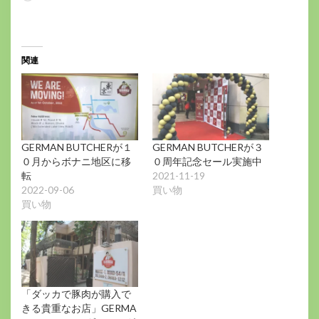
み
込
み
中…
関連
GERMAN BUTCHERが１
GERMAN BUTCHERが３
０月からボナニ地区に移
０周年記念セール実施中
転
2021-11-19
2022-09-06
買い物
買い物
「ダッカで豚肉が購入で
きる貴重なお店」GERMA