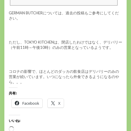
の活動の一環として、現地の農家の研修も兼ねてダッカ県サバ―ルで栽培し
ている様々な野菜や米が、毎週木曜日朝にこちらの店に入荷します。そのた
GERMAN BUTCHERについては、過去の投稿もご参考にしてくだ
め、コロナの感染が拡がる前は、木曜日朝には多くの日本人が買い物に訪
さい。
れ、新鮮な野菜を購入していました。最近は、日本人客も激減し、混雑はし
ていませんが・・・。ちなみ...
ただし、TOKYO KITCHENは、閉店したわけではなく、デリバリー
（午前11時～午後10時）のみの営業となっているようです。
コロナの影響で、ほとんどのダッカの飲食店はデリバリーのみの
営業が続いています。いつになったら外食できるようになるのや
ら。。。
共有:
Facebook
X
いいね:
読