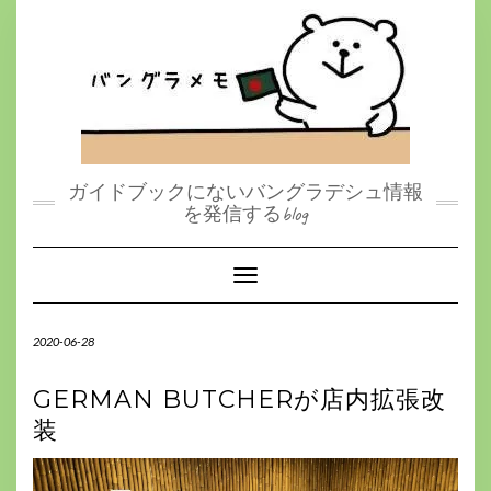
S
k
i
p
t
o
c
o
n
t
ガイドブックにないバングラデシュ情報
e
を発信するblog
n
t
Toggle Navigation
2020-06-28
GERMAN BUTCHERが店内拡張改
装