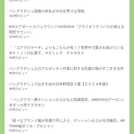
235件のビュー
バングラデシュ国旗の赤丸がやや左寄りな理由
126件のビュー
KIXエアポートカフェラウンジ NODOKA「プライオリティパスが使える
関空ラウンジ」
126件のビュー
「『コアラのマーチ』よりもこちらが先！？世界中で愛され続けている
ＭＥＩＪＩのお菓子」ＨＥＬＬＯ ＰＡＮＤＡ
96件のビュー
バングラデシュ人のアルゼンチン代表に対する応援の熱がすごすぎる件
90件のビュー
バングラデシュでおすすめの日本料理店３選【２０２４年版】
68件のビュー
「バングラで一番テンションが上がる人気雑貨店」AARONG(アーロン)
＠ダッカ市テズガオン
67件のビュー
「様々なブランド服が安価で手に入り、テンションが上がる洋服店」AR
TISAN@ダッカ・グルシャン
55件のビュー