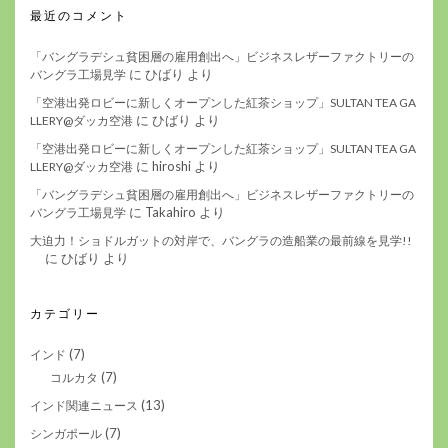
最近のコメント
「バングラデシュ貧困層の雇用創出へ」ビジネスレザーファクトリーの
に
ひばり
より
バングラ工場見学
「空港出発ロビーに新しくオープンした紅茶ショップ」SULTAN TEA GA
に
ひばり
より
LLERY@ダッカ空港
「空港出発ロビーに新しくオープンした紅茶ショップ」SULTAN TEA GA
に
hiroshi
より
LLERY@ダッカ空港
「バングラデシュ貧困層の雇用創出へ」ビジネスレザーファクトリーの
に
Takahiro
より
バングラ工場見学
大迫力！ショドルガットの対岸で、バングラの造船業の最前線を見学!!
に
ひばり
より
カテゴリー
(7)
インド
(7)
コルカタ
(13)
インド関連ニュース
(7)
シンガポール