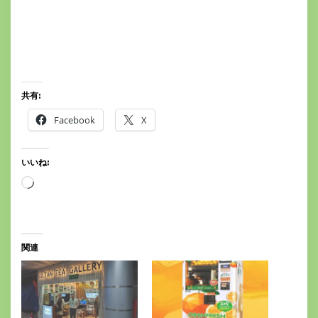
共有:
Facebook
X
いいね:
読
み
込
み
中…
関連