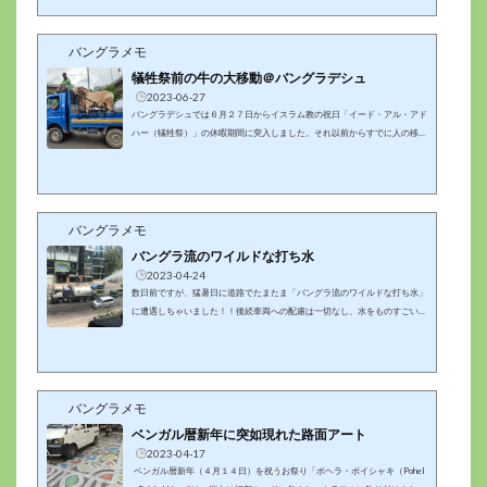
るわけではなく、基本はモスクの近くなんだと思います。ダッカの集団礼拝
で最も人が集まるのではないかと思う場所を見つけましたので、買い物のつ
バングラメモ
いでに行ってきました♪場所は、ダッカで最大級のショッピングモール「ボ
シュンドラシティーモール」の前の道です。集団礼拝の３０分前の正午頃か
犠牲祭前の牛の大移動＠バングラデシュ
ら、場所取りが始まりま...
2023-06-27
バングラデシュでは６月２７日からイスラム教の祝日「イード・アル・アド
ハー（犠牲祭）」の休暇期間に突入しました。それ以前からすでに人の移動
は始まっておりましたが、２７日頃から帰省ラッシュがピークを迎えるとみ
られます。今回のイードでは、人の移動だけでなく、犠牲祭用に購入された
牛たちも買主のもとに運ばれ、大移動をしております(´･ω･`)２６日には、ダ
ッカ市内で荷台に牛を乗せた車を何台も見かけました。この時期にしか見ら
れない光景ですね。犠牲祭前の街の様子結構なスピードで走っているのです
バングラメモ
が、この上に載ってい...
バングラ流のワイルドな打ち水
2023-04-24
数日前ですが、猛暑日に道路でたまたま「バングラ流のワイルドな打ち水」
に遭遇しちゃいました！！後続車両への配慮は一切なし、水をものすごい勢
いで噴射してました！！！バングラ流のワイルドな打ち水。バングラデシュ
の夏の風物詩！？バングラデシュでは、この打ち水車が、暑い日に出動して
いるようです。この打ち水のおかげで、若干涼しくなったような気もしまし
たが、やっぱり暑かったですね～ｗバングラ珍百景シリーズバングラデシュ
では、日本ではなかなか見ることができないようなビックリ仰天な光景を目
バングラメモ
にすることがあります...
ベンガル暦新年に突如現れた路面アート
2023-04-17
ベンガル暦新年（４月１４日）を祝うお祭り「ポヘラ・ボイシャキ（Pohel