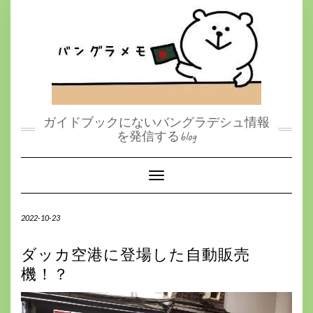
S
k
i
p
t
o
c
o
n
t
ガイドブックにないバングラデシュ情報
e
を発信するblog
n
t
Toggle Navigation
2022-10-23
ダッカ空港に登場した自動販売
機！？