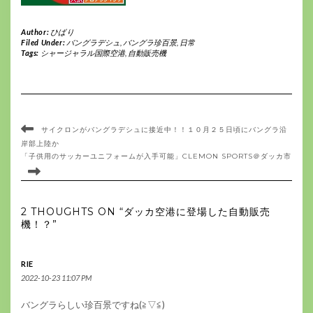
Author:
ひばり
Filed Under:
バングラデシュ
,
バングラ珍百景
,
日常
Tags:
シャージャラル国際空港
,
自動販売機
サイクロンがバングラデシュに接近中！！１０月２５日頃にバングラ沿
岸部上陸か
「子供用のサッカーユニフォームが入手可能」CLEMON SPORTS＠ダッカ市
2 THOUGHTS ON “ダッカ空港に登場した自動販売
機！？”
RIE
2022-10-23 11:07 PM
バングラらしい珍百景ですね(≧▽≦)