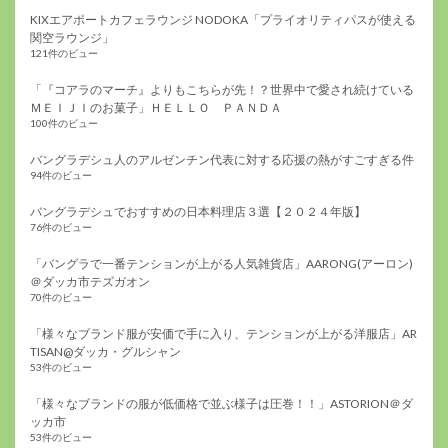
KIXエアポートカフェラウンジ NODOKA「プライオリティパスが使える
関空ラウンジ」
121件のビュー
「『コアラのマーチ』よりもこちらが先！？世界中で愛され続けている
ＭＥＩＪＩのお菓子」ＨＥＬＬＯ ＰＡＮＤＡ
100件のビュー
バングラデシュ人のアルゼンチン代表に対する応援の熱がすごすぎる件
94件のビュー
バングラデシュでおすすめの日本料理店３選【２０２４年版】
76件のビュー
「バングラで一番テンションが上がる人気雑貨店」AARONG(アーロン)
＠ダッカ市テズガオン
70件のビュー
「様々なブランド服が安価で手に入り、テンションが上がる洋服店」AR
TISAN@ダッカ・グルシャン
53件のビュー
「様々なブランドの服が低価格で並ぶ様子は圧巻！！」ASTORION＠ダ
ッカ市
53件のビュー