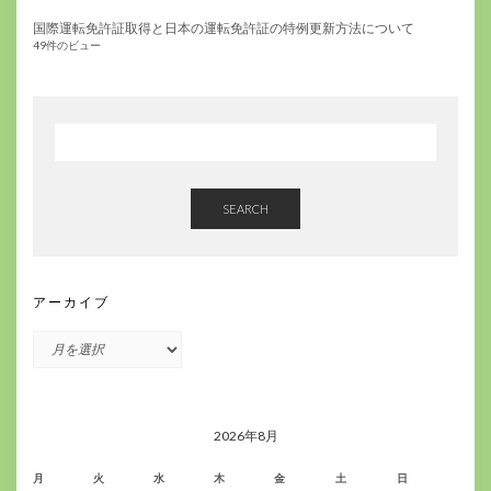
国際運転免許証取得と日本の運転免許証の特例更新方法について
49件のビュー
SEARCH
アーカイブ
ア
ー
カ
イ
ブ
2026年8月
月
火
水
木
金
土
日