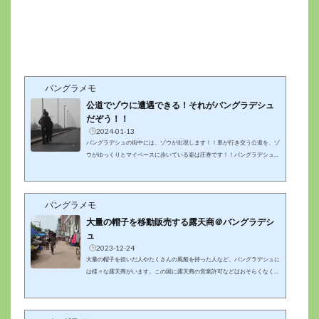
バングラメモ
公道でゾウに遭遇できる！それがバングラデシュ
だぞう！！
2024-01-13
バングラデシュの街中には、ゾウが出現します！！車が行き交う公道を、ゾ
ウがゆっくりとマイペースに歩いている姿は圧巻です！！バングラデシュ
は、公道でゾウに遭遇できる国なんです！これは、ダッカ市郊外。車が行き
交う道路を、ゾウがゆっくりと歩いていました。公道でゾウに遭遇できる国
というのは、世界広しといえど、あまり無いのでは？しかも逆走してました
バングラメモ
(ﾟωﾟ;A)この動画は、２０２２年頃に撮影しました。ダッカ市の巨大ショッ
ピングセンター「ジャムナヒューチャーパーク」付近の道路です。この時
大量の帽子を移動販売する露天商＠バングラデシ
は、逆走しておらず、車道の...
ュ
2023-12-24
大量の帽子を担いだ人やたくさんの風船を持った人など、バングラデシュに
は様々な露天商がいます。この国に露天商の営業許可などはおそらくなく、
自由にやっているのだと思われます。その中でも、帽子売りについては、私
自身はあまり見かけたことがなかったですが、オールドダッカで一度だけ見
かけました(*´з`)大量の帽子を担ぎ、街を歩き回る露天商自家製でしょうか。