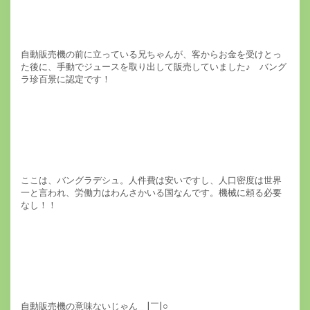
自動販売機の前に立っている兄ちゃんが、客からお金を受けとっ
た後に、手動でジュースを取り出して販売していました♪ バング
ラ珍百景に認定です！
ここは、バングラデシュ。人件費は安いですし、人口密度は世界
一と言われ、労働力はわんさかいる国なんです。機械に頼る必要
なし！！
自動販売機の意味ないじゃん＿|￣|○