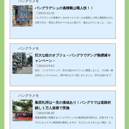
バングラメモ
大量の帽子を一度にかつぐことができる板を持って、移動しながら販売して
いました。バングラの露天商から商品を買いたい場合は、価格交渉は必須な
バングラデシュの過積載は職人技！！
ので、運転手などに...
2023-12-10
バングラデシュの首都ダッカのオールドダッカを散策した時に偶然見かけた
光景ですが、荷台に空のケースを上に投げて、積み上げていました。これを
崩れないように運ぶのですから、バランス力が求められる作業です。職人技
ですね。バングラデシュの過積載は、もはや芸術的ですｗバングラデシュの
過積載、積み上げている現場に遭遇人間の身長よりも高いところに積み上げ
るので、ケースを上に放り投げていましたｗやることが荒っぽいんですが、
ピッタリ上に積み上がっていたので、その正確性に思わず拍手してしまいま
バングラメモ
したｗバングラデシュ...
巨大な蚊のオブジェ－バングラでデング熱撲滅キ
ャンペーン－
2023-09-02
先日、バングラデシュで、巨大な蚊のオブジェに遭遇しました。その真っ黒
な恐ろしいフォルムに、身の毛がよだつ思いがしました。巨大な蚊のオブジ
ェを背負ったリキシャが、街中を走っていたのは、デング熱の感染対策を呼
びけるためでした。バングラデシュでは今年、デング熱の感染が猛威を振る
っています。ダッカで暮らしている日本人も複数名感染しているようです
バングラメモ
し、昨日もダッカ日本人会が輸血のボランティアを募っていました。最近
は、我が家では蚊を見かけないですし、外出先でも蚊は気になりませんでし
集団礼拝は一見の価値あり！バングラでは道路封
たが、油断大敵ですね。２...
鎖し１万人規模で実施
2023-08-20
毎週金曜昼に実施するバングラデシュでの集団礼拝の様子は、圧巻です！モ
スクにもイスラム教信者が殺到しますが、モスクに入りきらない場合、公道
上でもお祈りを行うことがあります。どこの公道でも自由にお祈りをしてい