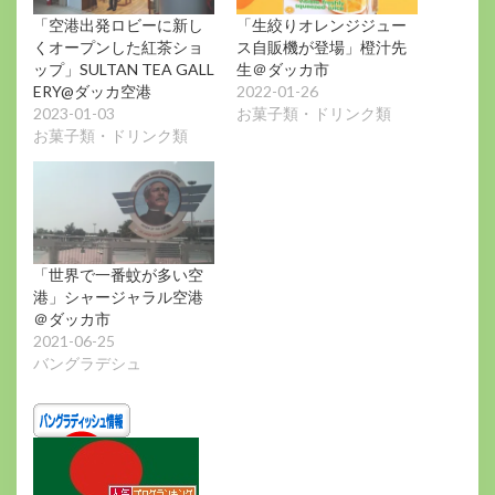
「空港出発ロビーに新し
「生絞りオレンジジュー
くオープンした紅茶ショ
ス自販機が登場」橙汁先
ップ」SULTAN TEA GALL
生＠ダッカ市
ERY@ダッカ空港
2022-01-26
2023-01-03
お菓子類・ドリンク類
お菓子類・ドリンク類
「世界で一番蚊が多い空
港」シャージャラル空港
＠ダッカ市
2021-06-25
バングラデシュ