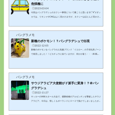
危惧種に
2023-03-04
今回はバングラデシュのタクシー事情について書こうと思います( ﾟ∀ﾟ)ﾉダッ
カでは、リキシャやCNGはよく見かけますが、タクシーはほとんど見かけ
ません。今は、自家用車を利用した迎車サービスの「ウーバー（UBER）」
が主流であり、タクシーは廃れてしまったようです。（私は利用したことが
ありませんが・・・）日本ではウーバーのようなサービスは、自家用車を利
バングラメモ
用した運送サービスである「白タク」として、タクシー業界が反発し、規制
しようという流れにあり、あまり利用が進んでいないようですが、バングラ
新種のポケモン！？バングラデシュで出現
デシュではウーバーの利用...
2022-12-05
新種のポケモンをバングラの人気服ブランド「イエロー」の子供玩具ゾーン
で発見しました！！ピカチュウに似ていますが、何かが違う・・・('A`)私が
知らない新種のポケモンなのかな？？バングラ珍百景シリーズバングラデシ
ュでは、日本ではなかなか見かけることができないようなビックリ仰天な光
景を目にすることがあります。そこで、このシリーズでは、筆者が一見の価
値があると思うバングラデシュの珍しい光景を、勝手に取り上げて、ご紹介
しています。過去に（勝手に）認定された「バングラ珍百景」です。特に、
バングラメモ
金曜礼拝の公道...
サウジアラビア大使館がド派手に変身！？＠バン
グラデシュ
2022-11-27
サッカーのW杯カタール大会で、優勝候補のアルゼンチンを撃破したサウジ
アラビア。今日は、惜しくもポーランドに０ー２で負けてしまいましたが、
サウジアラビアとポーランドの試合中、バングラデシュの首都ダッカにある
サウジアラビア大使館は、チームカラーの緑色にライトアップされ、複数の
レーザー光線が夜空を照らし、バングラからもサウジアラビア代表を応援し