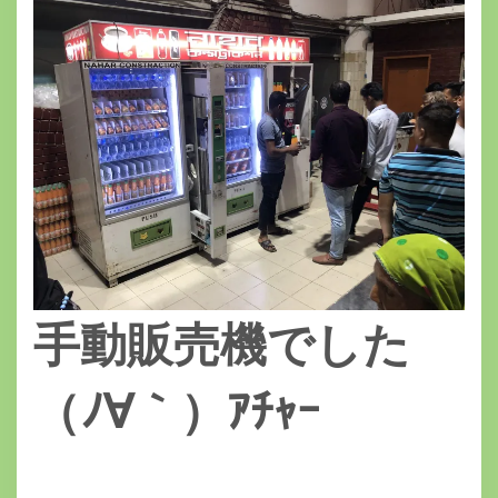
手動販売機でした
（ﾉ∀｀）ｱﾁｬｰ