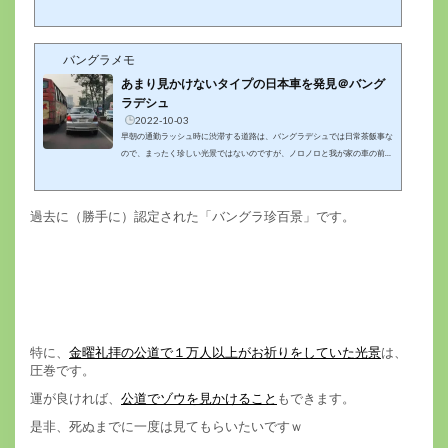
と・・・ダッカ空港ターミナルに設置された自動販売機は・・・手動販売機
でした（ﾉ∀｀）ｱﾁｬｰ自動販売機の前に立っている兄ちゃんが、客からお金
を受けとった後に、手動でジュースを取り出して販売していました♪ バン
グラ珍百景に認定です！ここは、バングラデシュ。人件費は安いですし、人
バングラメモ
口密度は世界一と言われ、労...
あまり見かけないタイプの日本車を発見＠バング
ラデシュ
2022-10-03
早朝の通勤ラッシュ時に渋滞する道路は、バングラデシュでは日常茶飯事な
ので、まったく珍しい光景ではないのですが、ノロノロと我が家の車の前を
走っているトヨタ車を見て、眠気が吹っ飛びました！なんと・・・あまり見
かけないタイプの日本車であることは間違いなしエンブレムが逆さまじゃな
いですか━Σ(ﾟДﾟ|||)━トヨタ改め、タヨト？みたいな。あまり見かけないタ
過去に（勝手に）認定された「バングラ珍百景」です。
イプの日本車ですね～トヨタ関係者もビックリですね。世界中探してもかな
り珍しいんじゃないでしょうか。お洒落なのか、本気のミスなのか・・・こ
の逆さエンブレムは、バ...
特に、
金曜礼拝の公道で１万人以上がお祈りをしていた光景
は、
圧巻です。
運が良ければ、
公道でゾウを見かけること
もできます。
是非、死ぬまでに一度は見てもらいたいですｗ