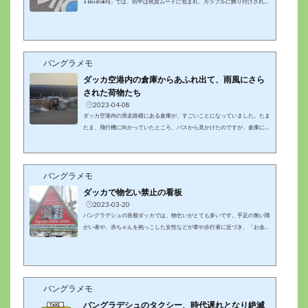
a Boishakh)」では、街中は祝賀ムードに包まれ、カラフルに飾り付けされま
した。グルシャン２の道路でも、カラフルな路面アートが出現し、お祭りム
ードを盛り上げていました(・∀・)ベンガル暦では、今年は１４３０年だそ
うです♪ベンガル暦新年の路面アート。数日間のみの限定チョークで書かれ
たような感じでした♪カラフルで可愛い感じでしたよ～( ﾟ∀ﾟ)数日間で消えて
しまっていました(｀；ω；´)ベンガル暦新年のお祭り気分を味わうことがで
バングラメモ
きました♬ イ...
ダッカ空港内の倉庫からあふれ出て、雨風にさら
された荷物たち
2023-04-08
ダッカ空港内の滑走路横にある倉庫が、すごいことになっていました。たま
たま、飛行機に向かっていたところ、バスから見かけたのですが、倉庫に荷
物が入りきらず、倉庫前の屋根のない部分に多数の荷物が放置されていまし
た。飛行機でもこれなので、おそらく船便などはもっと杜撰な管理なんでし
ょう。そういえば以前、日本から送った荷物がボロボロになって届きました
バングラメモ
が、こんな管理の仕方であれば、ボロボロになりますよね（´･ω･`）ダッカ
空港内の倉庫がカオスビニルシートに覆われた荷物もありましたが、何も覆
ダッカで物乞い禁止の看板
われていない段ボールの...
2023-03-20
バングラデシュの首都ダッカでは、物乞いがとても多いです。手足の無い障
がい者や、赤ちゃんを抱っこした女性などが車や歩行者に近づき、「お金を
頂戴」とせまってきます。特にコロナが流行り出した頃は、スーパー前など
に、ものすごい数の物乞いがいて、しつこく付きまとわれることもあり、買
い物に行くのが億劫になったこともありました。最近は、以前よりも気にな
らなくなりましたが、それでもまだまだたくさんいます。ダッカで物乞い禁
止の看板が登場！！そのような物乞い行為を禁止する看板が、グルシャン２
バングラメモ
サークルに設置されて...
バングラデシュのタクシー、時代遅れとなり絶滅