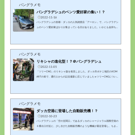
バングラメモ
ていました♡サウジアラビア大使館がド派手に変身！？結構キレイじゃない
ですか？サウジアラビア大使館の周囲が高い壁に囲まれているため、見えに
バングラデシュのベンツ愛好家の集い！？
くかったですが、レーザ...
2022-11-16
バングラデシュの首都・ダッカの人気雑貨店「アーロン」で、バングラデシ
ュのベンツ愛好家ばかりが集まっている日がありました。いかにも金持ち、
という雰囲気のバングラ人たちが集結していました(ﾟωﾟ;A)何の目的で集ま
ったのかは謎ですが、ベンツ縛りだったのは間違いないです。次々にアーロ
ン敷地内にベンツが入ってくる光景は、とても異様でした。バングラデシュ
のベンツ愛好家たちの自慢の車がずらり皆に見せびらかしていたので、配慮
する必要なかったかもしれませんが、ナンバーには一応少しだけモザイクを
バングラメモ
入れました( *´艸｀)バ...
リキシャの進化型！？＠バングラデシュ
2022-11-05
「ツリーCNG」のリキシャ版を発見しました。ダッカ市ボナニ地区のKOM
ARTの前で、通行人からの記念撮影に応じていましたｗツリーCNGについ
ては、過去記事をご参考にしてください。緑色で覆われていたのは、リキシ
ャだけでなく、運転手の帽子などもでした（ﾉ∀｀）この緑化は、最近のバ
ングラのトレンドなのかもしれませんねｗ文句なしで、「バングラ珍百景」
に（勝手に）認定です。バングラ珍百景シリーズバングラデシュでは、日本
ではなかなか見かけることができないようなビックリ仰天な光景を目にする
バングラメモ
ことがあります。そこで、このシ...
ダッカ空港に登場した自動販売機！？
2022-10-23
バングラデシュの「空の玄関口」であるダッカのシャージャラル国際空港の
６番出口付近に、少し古びた自動販売機のような機械が最近登場し、ちまた
で話題になっています。ジュースを売っているようなのですが、よく見る